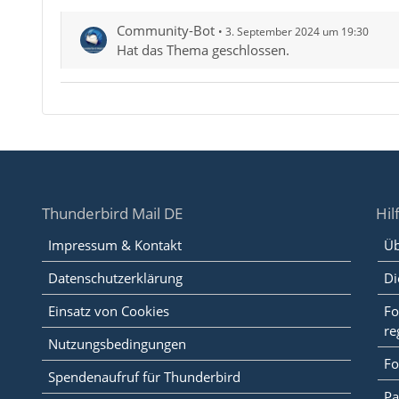
Community-Bot
3. September 2024 um 19:30
Hat das Thema geschlossen.
Thunderbird Mail DE
Hil
Impressum & Kontakt
Üb
Datenschutzerklärung
Di
Einsatz von Cookies
Fo
re
Nutzungsbedingungen
Fo
Spendenaufruf für Thunderbird
Pa