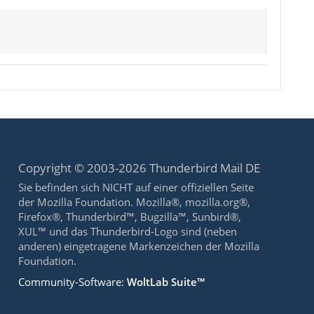
Copyright © 2003-2026 Thunderbird Mail DE
Sie befinden sich NICHT auf einer offiziellen Seite
der Mozilla Foundation. Mozilla®, mozilla.org®,
Firefox®, Thunderbird™, Bugzilla™, Sunbird®,
XUL™ und das Thunderbird-Logo sind (neben
anderen) eingetragene Markenzeichen der Mozilla
Foundation.
Community-Software:
WoltLab Suite™