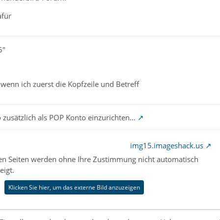
afür
5"
wenn ich zuerst die Kopfzeile und Betreff
o zusätzlich als POP Konto einzurichten...
img15.imageshack.us
nen Seiten werden ohne Ihre Zustimmung nicht automatisch
eigt.
Klicken Sie hier, um das externe Bild anzuzeigen