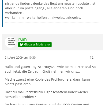
nirgends finden . denke das liegt am neusten update . ist
aber nur im posteingang , alle anderen sind noch
vorhanden .
wer kann mir weiterhelfen . :nixweiss: :nixweiss:
rum
Globaler Moderator
#2
21. April 2009 um 10:30
Hallo und guten Tag, schrotty63! <wie beim letzten Mal so
auch jetzt: die Zeit zum Gruß nehmen wir uns...
Mache zuerst eine Kopie des Profilordners, dann kann
nichts passieren.
Hast du mal Rechtsklick>Eigenschaften>Index wieder
herstellen probiert?
Du hast ja mehrere Konten, sind das POP-Konten und