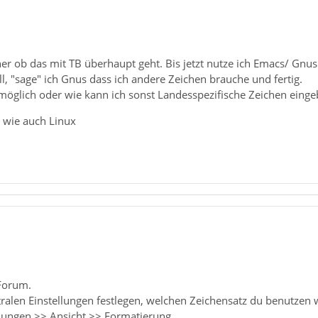
cher ob das mit TB überhaupt geht. Bis jetzt nutze ich Emacs/ Gnu
l, "sage" ich Gnus dass ich andere Zeichen brauche und fertig.
h möglich oder wie kann ich sonst Landesspezifische Zeichen ein
a wie auch Linux
Forum.
ralen Einstellungen festlegen, welchen Zeichensatz du benutzen wi
lungen >> Ansicht >> Formatierung ...