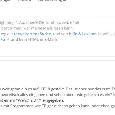
Lightning 4.7.x, openSUSE Tumbleweed, 64bit
l bestimmen, wer meine Mails lesen kann.
zung der
(erweiterten) Suche
, und von
Hilfe & Lexikon
ist völlig
oFu
und kein HTML in E-Mails!
 weit getan d.h es auf UTF-8 gestellt. Das ist aber nur das erste Te
heoretisch alles eingeben und sehen aber - wie gebe ich es ein?
it einem "Prefix" z.B "/" eingegeben.
 es mit Programmen wie TB gar nicht so gehen kann, oder eben ga