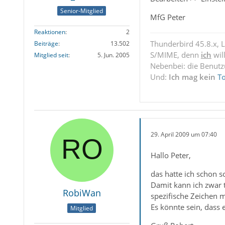
Senior-Mitglied
MfG Peter
Reaktionen
2
Thunderbird 45.8.x, 
Beiträge
13.502
S/MIME, denn
ich
wil
Mitglied seit
5. Jun. 2005
Nebenbei: die Benut
Und:
Ich mag kein
T
29. April 2009 um 07:40
Hallo Peter,
das hatte ich schon so
Damit kann ich zwar t
RobiWan
spezifische Zeichen m
Es könnte sein, dass
Mitglied