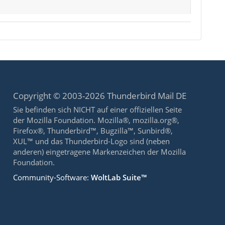
Copyright © 2003-2026 Thunderbird Mail DE
Sie befinden sich NICHT auf einer offiziellen Seite
der Mozilla Foundation. Mozilla®, mozilla.org®,
Firefox®, Thunderbird™, Bugzilla™, Sunbird®,
XUL™ und das Thunderbird-Logo sind (neben
anderen) eingetragene Markenzeichen der Mozilla
Foundation.
Community-Software:
WoltLab Suite™