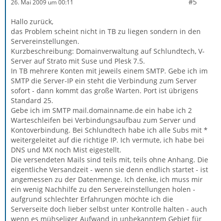
#5
26. Mai 2009 um 00:11
Hallo zurück,
das Problem scheint nicht in TB zu liegen sondern in den
Servereinstellungen.
Kurzbeschreibung: Domainverwaltung auf Schlundtech, V-
Server auf Strato mit Suse und Plesk 7.5.
In TB mehrere Konten mit jeweils einem SMTP. Gebe ich im
SMTP die Server-IP ein steht die Verbindung zum Server
sofort - dann kommt das große Warten. Port ist übrigens
Standard 25.
Gebe ich im SMTP mail.domainname.de ein habe ich 2
Warteschleifen bei Verbindungsaufbau zum Server und
Kontoverbindung. Bei Schlundtech habe ich alle Subs mit *
weitergeleitet auf die richtige IP. Ich vermute, ich habe bei
DNS und MX noch Mist eigestellt.
Die versendeten Mails sind teils mit, teils ohne Anhang. Die
eigentliche Versandzeit - wenn sie denn endlich startet - ist
angemessen zu der Datenmenge. Ich denke, ich muss mir
ein wenig Nachhilfe zu den Servereinstellungen holen -
aufgrund schlechter Erfahrungen möchte ich die
Serverseite doch lieber selbst unter Kontrolle halten - auch
wenn es mühseliger Aufwand in unbekanntem Gebiet für