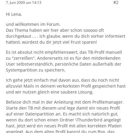
#2
7. Juni 2009 um 14:13
Hi Lena,
und willkommen im Forum.
Das Thema haben wir hier aber schon sooooo oft
durchgekaut ... . Ich glaube, wenn du dich vorher informiert
hättest, würdest du dir jetzt viel Frust sparen!
Es ist absolut nicht empfehlenswert, das TB-Profil manuell
zu "zerreißen". Andererseits ist es für den mitdenkenden
User selbstverständlich, persönliche Daten außerhalb der
Systempartition zu speichern.
Ich gehe jetzt einfach mal davon aus, dass du noch nicht
allzuviel Mails in deinem verkorksten Profil gespeichert hast
und wir nutzen gleich eine saubere Lösung.
Befasse dich mal in der Anleitung mit dem Profilemanager.
Starte den TB mit diesem und lege damit ein neues Profil
auf einer Datenpartition an. Es macht sich natürlich gut,
wenn du dort schon einen Ordner \Thunderbird angelegt
hast. Jetzt wird ein neues Profil mit allen korrekten Pfaden
angelegt. Aus dem alten Profil kannst du zum Bsp. das