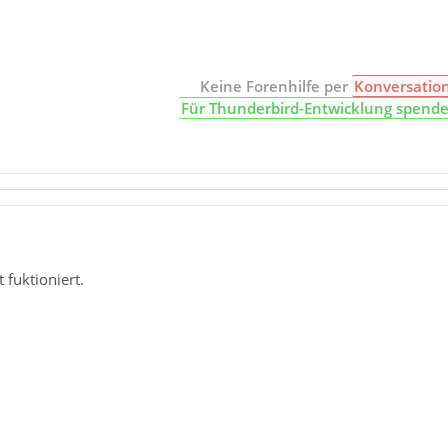
Keine Forenhilfe per
Konversatio
Für Thunderbird-Entwicklung spend
t fuktioniert.