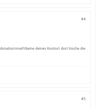
#4
ination\mail\Name deines Kontos\ dort lösche die
#5