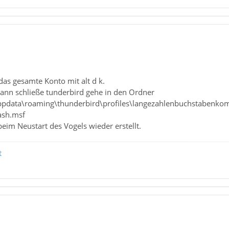
as gesamte Konto mit alt d k.
 dann schließe tunderbird gehe in den Ordner
pdata\roaming\thunderbird\profiles\langezahlenbuchstabenkomb
ash.msf
eim Neustart des Vogels wieder erstellt.
t