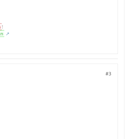
n
!
en
#3