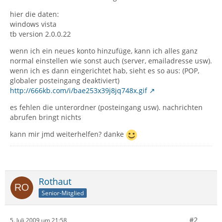
hier die daten:
windows vista
tb version 2.0.0.22
wenn ich ein neues konto hinzufüge, kann ich alles ganz
normal einstellen wie sonst auch (server, emailadresse usw).
wenn ich es dann eingerichtet hab, sieht es so aus: (POP,
globaler posteingang deaktiviert)
http://666kb.com/i/bae253x39j8jq748x.gif
es fehlen die unterordner (posteingang usw). nachrichten
abrufen bringt nichts
kann mir jmd weiterhelfen? danke
Rothaut
Senior-Mitglied
#2
5. Juli 2009 um 21:58