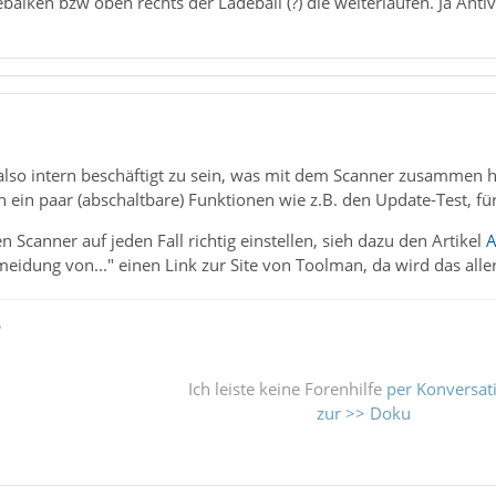
balken bzw oben rechts der Ladeball (?) die weiterlaufen. Ja Antivi
also intern beschäftigt zu sein, was mit dem Scanner zusammen 
h ein paar (abschaltbare) Funktionen wie z.B. den Update-Test, für
en Scanner auf jeden Fall richtig einstellen, sieh dazu den Artikel
A
meidung von..." einen Link zur Site von Toolman, da wird das alle
ß
Ich leiste keine Forenhilfe
per Konversat
zur >> Doku