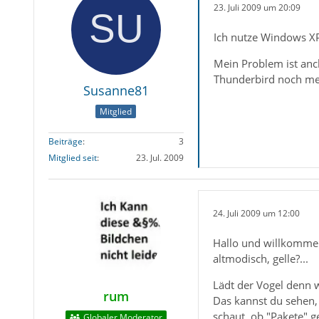
23. Juli 2009 um 20:09
Ich nutze Windows XP
Mein Problem ist anc
Thunderbird noch meh
Susanne81
Mitglied
Beiträge
3
Mitglied seit
23. Jul. 2009
24. Juli 2009 um 12:00
Hallo und willkommen
altmodisch, gelle?...
Lädt der Vogel denn w
rum
Das kannst du sehen,
schaut, ob "Pakete" 
Globaler Moderator