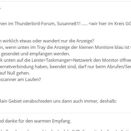
"
en im Thunderbird-Forum, Susanne81! ..... <wir hier im Kreis G
.
n wirklich etwas oder wandert nur die Anzeige?
n, wenn unten im Tray die Anzeige der kleinen Monitore blau is
e" gesendet und empfangen werden.
ck unten auf die Leiste>Taskmanger>Netzwerk den Monitor öffne
ernetverbindung haben, beendet sind, darf nur beim Abrufen/S
auf Null gehen.
nscanner am Laufen?
Main Gebiet verabschieden uns dann auch immer, deshalb:
o und danke für den warmen Empfang.