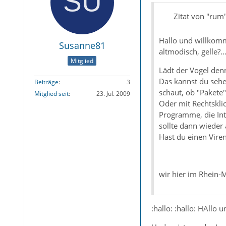
Zitat von "rum
Hallo und willkomm
Susanne81
altmodisch, gelle?..
Mitglied
Lädt der Vogel den
Das kannst du sehe
Beiträge
3
schaut, ob "Paket
Mitglied seit
23. Jul. 2009
Oder mit Rechtskli
Programme, die Int
sollte dann wieder 
Hast du einen Vire
wir hier im Rhein-
:hallo: :hallo: HAll