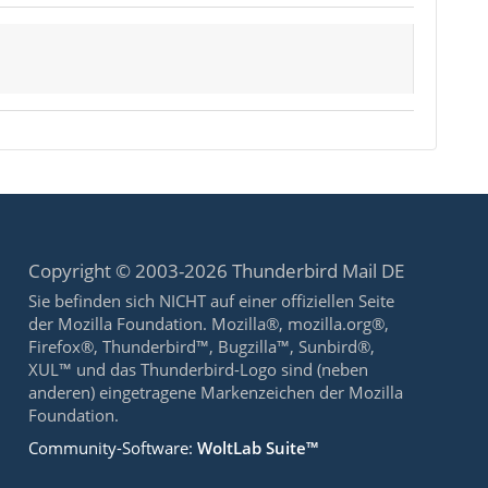
Copyright © 2003-2026 Thunderbird Mail DE
Sie befinden sich NICHT auf einer offiziellen Seite
der Mozilla Foundation. Mozilla®, mozilla.org®,
Firefox®, Thunderbird™, Bugzilla™, Sunbird®,
XUL™ und das Thunderbird-Logo sind (neben
anderen) eingetragene Markenzeichen der Mozilla
Foundation.
Community-Software:
WoltLab Suite™