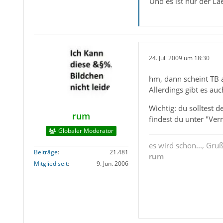
Und es ist nur der Lae
24. Juli 2009 um 18:30
hm, dann scheint TB 
Allerdings gibt es auc
Wichtig: du solltest d
rum
findest du unter "Ver
Globaler Moderator
es wird schon..., Gru
Beiträge
21.481
rum
Mitglied seit
9. Jun. 2006