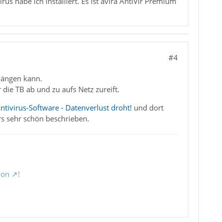
rus habe ich installiert. Es ist avira AntiVir Premium
#4
hängen kann.
 die TB ab und zu aufs Netz zureift.
ntivirus-Software - Datenverlust droht!
und dort
rs sehr schön beschrieben.
ion
!