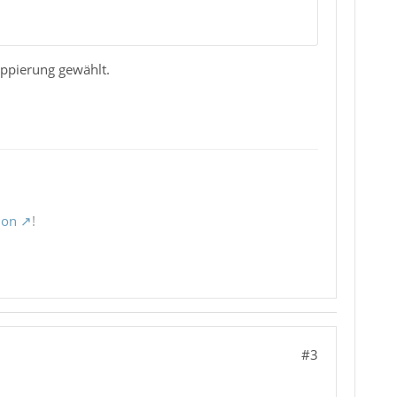
uppierung gewählt.
ion
!
#3