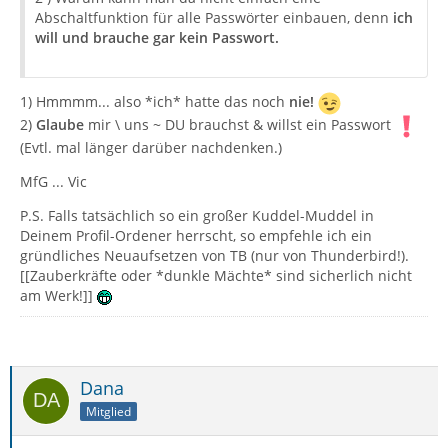
Abschaltfunktion für alle Passwörter einbauen, denn
ich
will und brauche gar kein Passwort.
1) Hmmmm... also *ich* hatte das noch
nie!
2)
Glaube
mir \ uns ~ DU brauchst & willst ein Passwort
(Evtl. mal länger darüber nachdenken.)
MfG ... Vic
P.S. Falls tatsächlich so ein großer Kuddel-Muddel in
Deinem Profil-Ordener herrscht, so empfehle ich ein
gründliches Neuaufsetzen von TB (nur von Thunderbird!).
[[Zauberkräfte oder *dunkle Mächte* sind sicherlich nicht
am Werk!]]
Dana
Mitglied