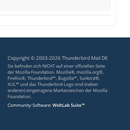
Copyright © 2003-2026 Thunderbird Mail DE
Sie befinden sich NICHT auf einer offiziellen Seite
der Mozilla Foundation. Mozilla®, mozilla.org®,
Firefox®, Thunderbird™, Bugzilla™, Sunbird®,
XUL™ und das Thunderbird-Logo sind (neben
anderen) eingetragene Markenzeichen der Mozilla
Foundation.
Community-Software:
WoltLab Suite™