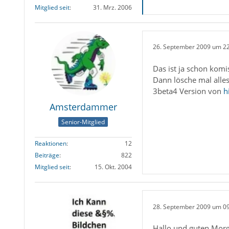
Mitglied seit
31. Mrz. 2006
26. September 2009 um 2
Das ist ja schon komi
Dann lösche mal alles
3beta4 Version von
h
Amsterdammer
Senior-Mitglied
Reaktionen
12
Beiträge
822
Mitglied seit
15. Okt. 2004
28. September 2009 um 0
Hallo und guten Mor