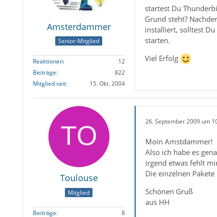
startest Du Thunderb
Grund steht? Nachdem
Amsterdammer
installiert, solltes
starten.
Senior-Mitglied
Viel Erfolg
Reaktionen
12
Beiträge
822
Mitglied seit
15. Okt. 2004
26. September 2009 um 1
Moin Amstdammer!
Also ich habe es gen
irgend etwas fehlt m
Die einzelnen Pakete 
Toulouse
Schönen Gruß
Mitglied
aus HH
Beiträge
8