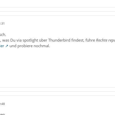
2:31
sch.
, was Du via spotlight über Thunderbird findest, führe
Rechte rep
ier
und probiere nochmal.
9:48
gen,