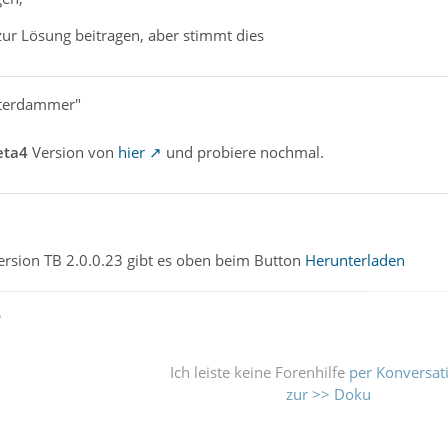
zur Lösung beitragen, aber stimmt dies
sterdammer"
eta4
Version von
hier
und probiere nochmal.
ersion TB 2.0.0.23 gibt es oben beim Button
Herunterladen
ß
Ich leiste keine Forenhilfe
per Konversat
zur >> Doku