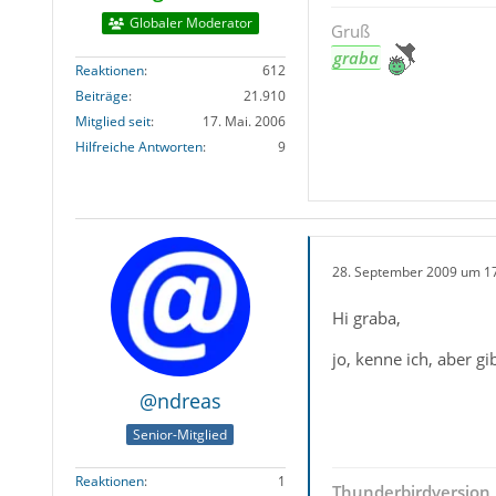
Globaler Moderator
Gruß
graba
Reaktionen
612
Beiträge
21.910
Mitglied seit
17. Mai. 2006
Hilfreiche Antworten
9
28. September 2009 um 1
Hi graba,
jo, kenne ich, aber gibt
@ndreas
Senior-Mitglied
Reaktionen
1
Thunderbirdversion 