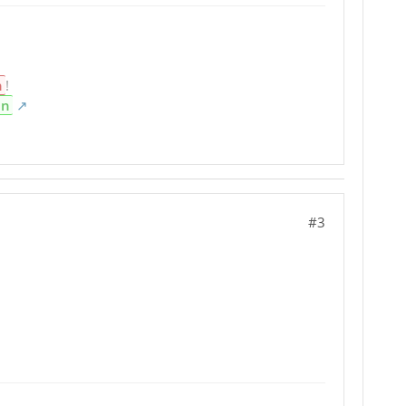
n
!
en
#3