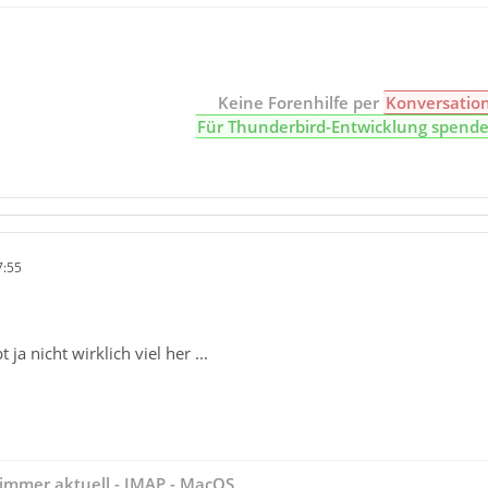
Keine Forenhilfe per
Konversatio
Für Thunderbird-Entwicklung spend
7:55
 ja nicht wirklich viel her ...
immer aktuell - IMAP - MacOS