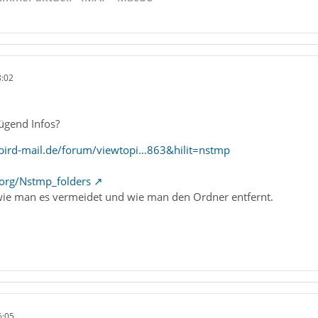
8:02
ügend Infos?
bird-mail.de/forum/viewtopi…863&hilit=nstmp
e.org/Nstmp_folders
, wie man es vermeidet und wie man den Ordner entfernt.
6:05