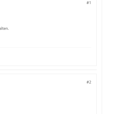
#1
alten.
#2