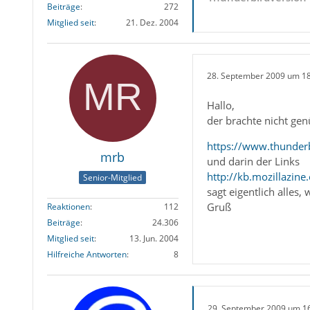
Beiträge
272
Mitglied seit
21. Dez. 2004
28. September 2009 um 1
Hallo,
der brachte nicht gen
https://www.thunder
mrb
und darin der Links
http://kb.mozillazin
Senior-Mitglied
sagt eigentlich alles
Gruß
Reaktionen
112
Beiträge
24.306
Mitglied seit
13. Jun. 2004
Hilfreiche Antworten
8
29. September 2009 um 1