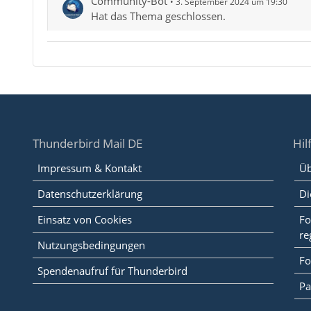
Community-Bot
3. September 2024 um 19:30
Hat das Thema geschlossen.
Thunderbird Mail DE
Hil
Impressum & Kontakt
Üb
Datenschutzerklärung
Di
Einsatz von Cookies
Fo
re
Nutzungsbedingungen
Fo
Spendenaufruf für Thunderbird
Pa