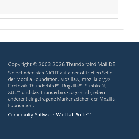
Copyright © 2003-2026 Thunderbird Mail DE
Sie befinden sich NICHT auf einer offiziellen Seite
der Mozilla Foundation. Mozilla®, mozilla.org®,
Firefox®, Thunderbird™, Bugzilla™, Sunbird®,
XUL™ und das Thunderbird-Logo sind (neben
anderen) eingetragene Markenzeichen der Mozilla
Foundation.
Community-Software:
WoltLab Suite™