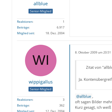
allblue
Senior-Mitglied
Reaktionen
1
Beiträge
6.917
Mitglied seit
18. Dez. 2004
8. Oktober 2009 um 20:51
Zitat von "allbl
Ja. Kontenübergrei
wippigallus
Senior-Mitglied
allblue
,
Reaktionen
3
oft sagen Bilder meh
Beiträge
362
Kurz gesagt, ich weiß 
Mitglied seit
12. Dez. 2004