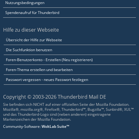
Nutzungsbedingungen
Spendenaufruf für Thunderbird
Hilfe zu dieser Webseite
Übersicht der Hilfe zur Webseite
Die Suchfunktion benutzen
Foren-Benutzerkonto - Erstellen (Neu registrieren)
Foren-Thema erstellen und bearbeiten
Passwort vergessen - neues Passwort festlegen
Copyright © 2003-2026 Thunderbird Mail DE
Sie befinden sich NICHT auf einer offiziellen Seite der Mozilla Foundation.
Mozilla®, mozilla.org®, Firefox®, Thunderbird™, Bugzilla™, Sunbird®, XUL™
und das Thunderbird-Logo sind (neben anderen) eingetragene
Markenzeichen der Mozilla Foundation.
Community-Software:
WoltLab Suite™