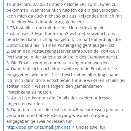
Thunderbird 2.0.0.23 unter XP Home SP3 zum Laufen zu
bekommen. Wahrscheinlich hab ich da einiges verbogen,
kenn mich da auch nicht so gut aus. Folgendes hab ich mit
Hilfe einer 'web.de-Anleitung' gemacht:
1.TB installiert und mit der Inst.Unterstützung ein
kostenloses 'E-Mail-Konto'(pop3.web.de), soweit ich das
beurteilen kann, richtig ausgefüllt. Ich hatte allerdings die
Option, das alles in einen Posteingang geht ausgeklickt.
2. Dann den Postausgangsserver (smtp.web.de, Port=587(
Port war so in der Anleitung anstelle des Standardports) )
3. Die Emails konnten dann auch abgerufen werden
4. Dann habe ich noch eine zweite web.de Emailadresse
eingegeben, wie unter 1.+2. beschrieben allerdings habe
ich mich dann doch entschieden für alle weiteren Emails (es
sollten noch 4 weitere folgen) den gemeinsamen
Posteingang zu nutzen.
5. Auch jetzt konnten die Emails der zweiten Adresse
abgerufen werden.
6. Dann bin ich für die restlichen 4 Emailadressen genauso
verfahren und habe Posteingang wie auch Ausgang
eingegeben (je zwei Adressen für
http://pop.gmx.net/mail.gmx.net
und je zwei für