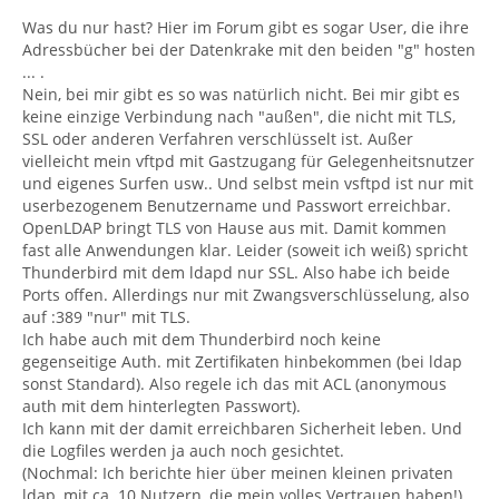
Was du nur hast? Hier im Forum gibt es sogar User, die ihre
Adressbücher bei der Datenkrake mit den beiden "g" hosten
... .
Nein, bei mir gibt es so was natürlich nicht. Bei mir gibt es
keine einzige Verbindung nach "außen", die nicht mit TLS,
SSL oder anderen Verfahren verschlüsselt ist. Außer
vielleicht mein vftpd mit Gastzugang für Gelegenheitsnutzer
und eigenes Surfen usw.. Und selbst mein vsftpd ist nur mit
userbezogenem Benutzername und Passwort erreichbar.
OpenLDAP bringt TLS von Hause aus mit. Damit kommen
fast alle Anwendungen klar. Leider (soweit ich weiß) spricht
Thunderbird mit dem ldapd nur SSL. Also habe ich beide
Ports offen. Allerdings nur mit Zwangsverschlüsselung, also
auf :389 "nur" mit TLS.
Ich habe auch mit dem Thunderbird noch keine
gegenseitige Auth. mit Zertifikaten hinbekommen (bei ldap
sonst Standard). Also regele ich das mit ACL (anonymous
auth mit dem hinterlegten Passwort).
Ich kann mit der damit erreichbaren Sicherheit leben. Und
die Logfiles werden ja auch noch gesichtet.
(Nochmal: Ich berichte hier über meinen kleinen privaten
ldap, mit ca. 10 Nutzern, die mein volles Vertrauen haben!)