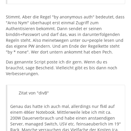
Stimmt. Aber die Regel "by anonymous auth" bedeutet, dass
"Arno Nym" überhaupt erst einmal Zugriff zum
Authentisieren bekommt. Dann sendet er seinen
binddn+Passwort und darf das, was in darunterfolgenden
Regeln steht. Also meinetwegen unter ou=people lesen und
das eigene PW ändern. Und am Ende der Regelkette steht
"by * none". Wer dort untern ankommt hat eben Pech.
Das genannte Script poste ich dir gern. Wenn du es
brauchst, sage Bescheid. Vielleicht gibt es bis dann noch
Verbesserungen.
Zitat von "divB"
Genau das hatte ich auch mal, allerdings nur fli4l auf
einem 486er Notebook. Mittlerweile lebe ich mit ca.
200W Dauerverbrauch und habe einen anstaendigen
Server, managed Switch, USV etc. feinsaeuberlich im 19''
Rack. Manche verrauchen das Vielfache der Kosten (ca.