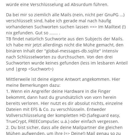
würde eine Verschlüsselung ad Absurdum führen.
Da bei mir so ziemlich alle Mails (nein, nicht per GnuPG ...)
verschlüsselt sind, habe ich gerade mal nach häufig
vorhandenen Suchworten suchen lassen ==> Im Mailtext (!)
nix gefunden. Gut so ....... .
TB findet natürlich Suchworte aus den Subjects der Mails.
Ich habe mir jetzt allerdings nicht die Mühe gemacht, den
binären Inhalt der "global-messages-db.sqlite" intensiv
nach Schlüsselworten zu durchsuchen. Von den drei
Suchworten wurde keines gefunden (less im lesbaren Anteil
und |grep <Suchwort>)
Mittlerweile ist deine eigene Antwort angekommen. Hier
meine Bemerkungen dazu:
1. Wenn ein Angreifer deine Hardware in die Finger
bekommt, dann hast du grundsätzlich von vorn herein
bereits verloren. Hier nutzt es dir absolut nichts, einzelne
Dateien mit EFS & Co. zu verschlüsseln. Entweder
Vollverschlüsselung der kompletten HD (Safeguard easy,
TrueCrypt, FREECompuSec u.ä.) oder einfach vergessen.
2. Du bist sicher, dass alle deine Mailpartner die gleichen
Mühen aufwenden, um ihre (=> Deine!) Mail genau so zu