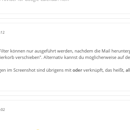
:12
h. Filter können nur ausgeführt werden, nachdem die Mail herunte
ierkorb verschieben". Alternativ kannst du möglicherweise auf d
gen im Screenshot sind übrigens mit
oder
verknüpft, das heißt,
al
:02