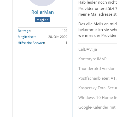
Hab leider noch nicht
Provider unterstützt ?
RollerMan
meine Mailadresse stan
Mitglied
Das alle Mails an mi
bekomme ich sie sehr
Beiträge
192
wenn es der Provider u
Mitglied seit
28. Okt. 2009
Hilfreiche Antwort
1
CalDAV: ja
Kontotyp: IMAP
Thunderbird Version: 
Postfachanbieter: A
Kaspersky Total Securi
Windows 10 Home 64 
Google-Kalender mit 