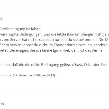
:01
ilterbedingung ist falsch.
verknüpfte Bedingungen, und die letzte (Du=Empfänger) trifft ja
n vom Server hat nichts damit zu tun, ob du sie bekommst. Die M
 dem Server kannst du nicht im Thunderbird einstellen, sondern n
tet. Bei einigen, die ich kenne (gmx, web.de...) ist das der Fall.
esehen, daß die die dritte Bedingung gelöscht hast. O.k. - der Rest t
von muzel (
29. Dezember 2009 um 14:13
)
:05