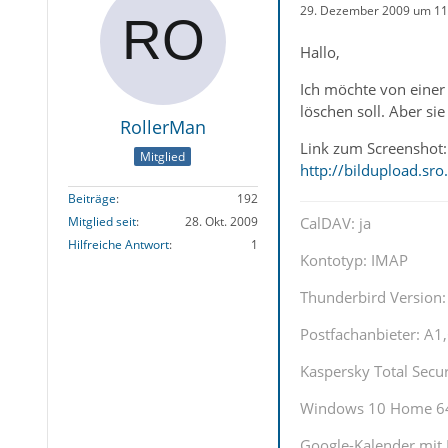
29. Dezember 2009 um 11
Hallo,
Ich möchte von einer
löschen soll. Aber si
RollerMan
Link zum Screenshot:
Mitglied
http://bildupload.sr
Beiträge
192
CalDAV: ja
Mitglied seit
28. Okt. 2009
Hilfreiche Antwort
1
Kontotyp: IMAP
Thunderbird Version: 
Postfachanbieter: A
Kaspersky Total Securi
Windows 10 Home 64 
Google-Kalender mit 