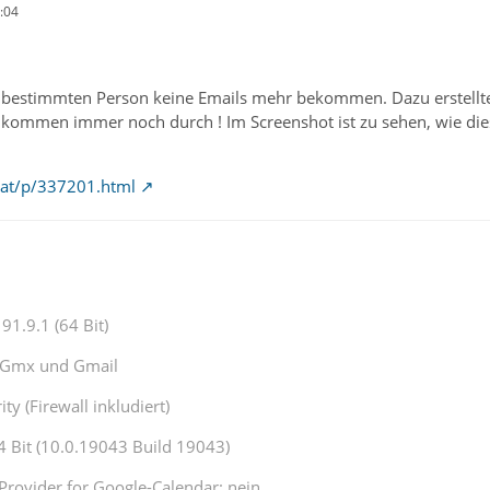
:04
 bestimmten Person keine Emails mehr bekommen. Dazu erstellte i
e kommen immer noch durch ! Im Screenshot ist zu sehen, wie dieser
o.at/p/337201.html
91.9.1 (64 Bit)
1,Gmx und Gmail
ty (Firewall inkludiert)
Bit (10.0.19043 Build 19043)
Provider for Google-Calendar: nein