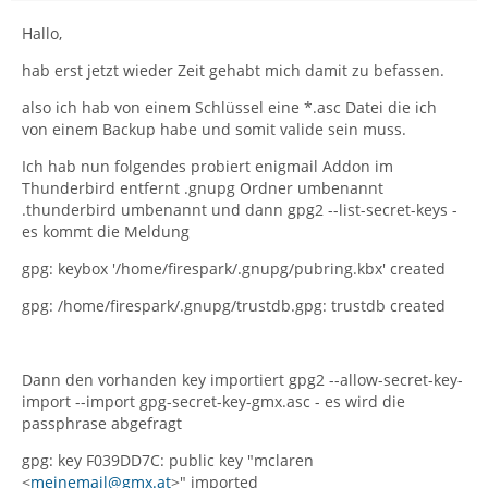
Hallo,
hab erst jetzt wieder Zeit gehabt mich damit zu befassen.
also ich hab von einem Schlüssel eine *.asc Datei die ich
von einem Backup habe und somit valide sein muss.
Ich hab nun folgendes probiert enigmail Addon im
Thunderbird entfernt .gnupg Ordner umbenannt
.thunderbird umbenannt und dann gpg2 --list-secret-keys -
es kommt die Meldung
gpg: keybox '/home/firespark/.gnupg/pubring.kbx' created
gpg: /home/firespark/.gnupg/trustdb.gpg: trustdb created
Dann den vorhanden key importiert gpg2 --allow-secret-key-
import --import gpg-secret-key-gmx.asc - es wird die
passphrase abgefragt
gpg: key F039DD7C: public key "mclaren
<
meinemail@gmx.at
>" imported