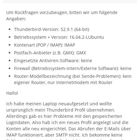
Um Rückfragen vorzubeugen, bitten wir um folgende
Angaben:
Thunderbird-Version: 52.9.1 (64-bit)
Betriebssystem + Version: 16.04.2-LUbuntu
Kontenart (POP / IMAP): IMAP
Postfach-Anbieter (z.B. GMX): GMX
Eingesetzte Antiviren-Software: keine
Firewall (Betriebssystem-intern/Externe Software): keine
Router-Modellbezeichnung (bei Sende-Problemen): kein
eigener Router, nur Internetmodem mit Router
There is NO WARRANTY, to the extent permitted
Hallo!
Ich habe meinen Laptop neuaufgesetzt und wollte
ursprünglich mein Thunderbird Profil übernehmen.
Allerdings gab es hier Probleme mit den gespeicherten
Logindaten. Also hab ich ein neues Profil angelegt und die
Konten alle neu eingerichtet. Das Abrufen der E-Mails über
IMAP funktioniert, aber SMTP nicht. Ich bekomme keine