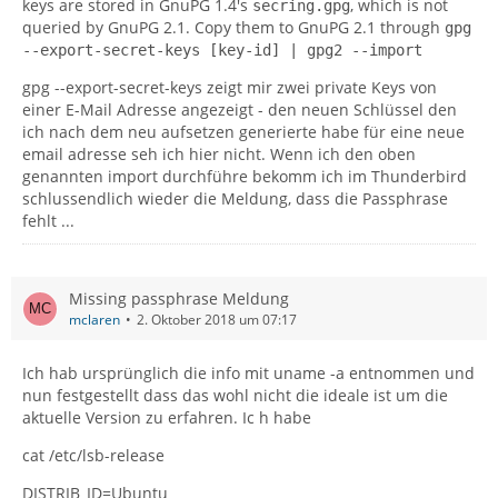
keys are stored in GnuPG 1.4's
, which is not
secring.gpg
queried by GnuPG 2.1. Copy them to GnuPG 2.1 through
gpg
--export-secret-keys [key-id] | gpg2 --import
gpg --export-secret-keys zeigt mir zwei private Keys von
einer E-Mail Adresse angezeigt - den neuen Schlüssel den
ich nach dem neu aufsetzen generierte habe für eine neue
email adresse seh ich hier nicht. Wenn ich den oben
genannten import durchführe bekomm ich im Thunderbird
schlussendlich wieder die Meldung, dass die Passphrase
fehlt ...
Missing passphrase Meldung
mclaren
2. Oktober 2018 um 07:17
Ich hab ursprünglich die info mit uname -a entnommen und
nun festgestellt dass das wohl nicht die ideale ist um die
aktuelle Version zu erfahren. Ic h habe
cat /etc/lsb-release
DISTRIB_ID=Ubuntu