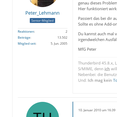
genau dieses Problem
Hier funktioniert wir
Peter_Lehmann
Passiert das bei dir 
Senior-Mitglied
Sollte es ohne Add-on
Reaktionen
2
Du kannst auch mal v
Beiträge
13.502
irgendwelchen Ausfäll
Mitglied seit
5. Jun. 2005
MfG Peter
Thunderbird 45.8.x, 
S/MIME, denn
ich
wil
Nebenbei: die Benut
Und:
Ich mag kein
T
10. Januar 2010 um 16:39