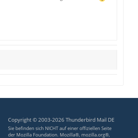
Copyright © 2003-2026 Thunderbird Mail DE
Sie befinden sich NICHT auf einer offiziellen Seite
der Mozilla Foundation. Mozilla®, mozilla.org®,