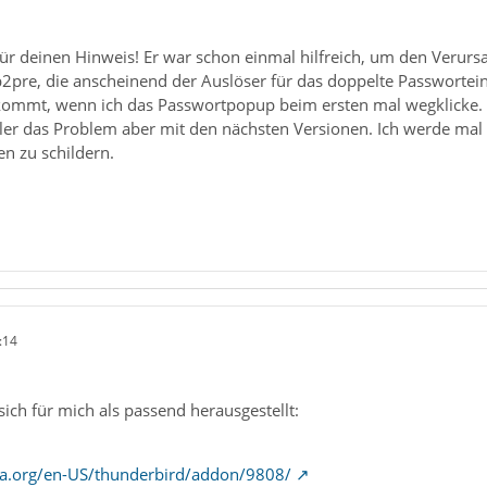
ür deinen Hinweis! Er war schon einmal hilfreich, um den Verurs
2pre, die anscheinend der Auslöser für das doppelte Passworteing
kommt, wenn ich das Passwortpopup beim ersten mal wegklicke. Es
kler das Problem aber mit den nächsten Versionen. Ich werde mal 
n zu schildern.
:14
ich für mich als passend herausgestellt:
la.org/en-US/thunderbird/addon/9808/