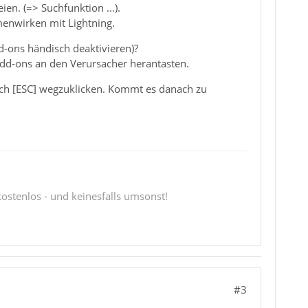
n. (=> Suchfunktion ...).
menwirken mit Lightning.
d-ons händisch deaktivieren)?
 Add-ons an den Verursacher herantasten.
rch [ESC] wegzuklicken. Kommt es danach zu
 kostenlos - und keinesfalls umsonst!
#3