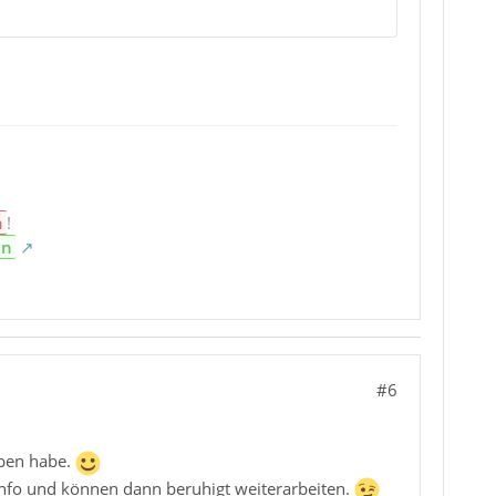
n
!
en
#6
aben habe.
 Info und können dann beruhigt weiterarbeiten.