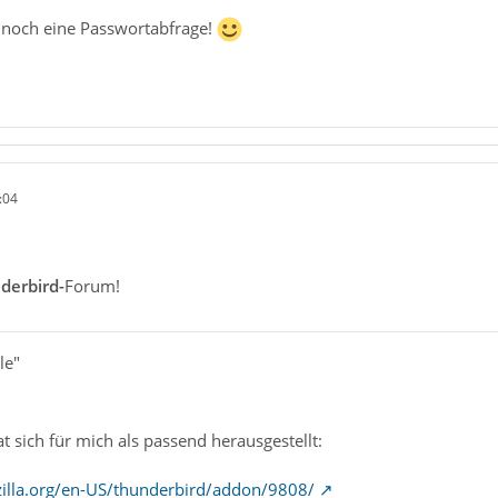
 noch eine Passwortabfrage!
:04
derbird-
Forum!
le"
 sich für mich als passend herausgestellt:
illa.org/en-US/thunderbird/addon/9808/