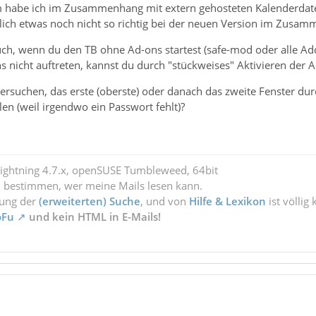
 habe ich im Zusammenhang mit extern gehosteten Kalenderdateie
klich etwas noch nicht so richtig bei der neuen Version im Zusam
auch, wenn du den TB ohne Ad-ons startest (safe-mod oder alle Ad
s nicht auftreten, kannst du durch "stückweises" Aktivieren der
ersuchen, das erste (oberste) oder danach das zweite Fenster du
en (weil irgendwo ein Passwort fehlt)?
Lightning 4.7.x, openSUSE Tumbleweed, 64bit
l bestimmen, wer meine Mails lesen kann.
zung der
(erweiterten) Suche
, und von
Hilfe & Lexikon
ist völlig
oFu
und kein HTML in E-Mails!