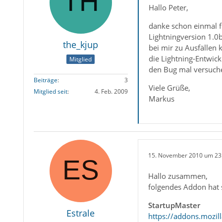
Hallo Peter,
danke schon einmal f
Lightningversion 1.0b
the_kjup
bei mir zu Ausfällen 
die Lightning-Entwic
Mitglied
den Bug mal versuche
Beiträge
3
Viele Grüße,
Mitglied seit
4. Feb. 2009
Markus
15. November 2010 um 23
Hallo zusammen,
folgendes Addon hat s
StartupMaster
Estrale
https://addons.mozil