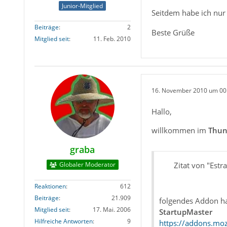
Junior-Mitglied
Seitdem habe ich nur
Beiträge
2
Beste Grüße
Mitglied seit
11. Feb. 2010
16. November 2010 um 00
Hallo,
willkommen im
Thun
graba
Globaler Moderator
Zitat von "Estra
Reaktionen
612
Beiträge
21.909
folgendes Addon hat
Mitglied seit
17. Mai. 2006
StartupMaster
Hilfreiche Antworten
9
https://addons.moz