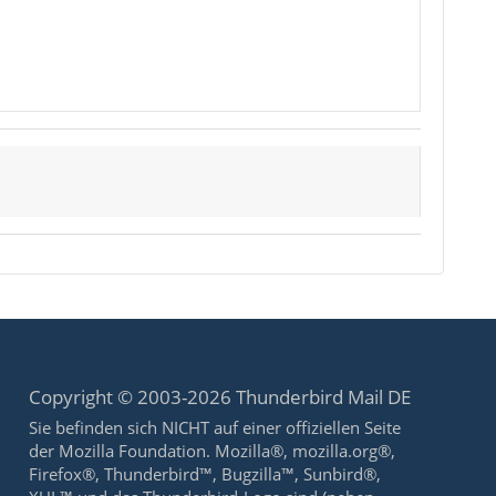
Copyright © 2003-2026 Thunderbird Mail DE
Sie befinden sich NICHT auf einer offiziellen Seite
der Mozilla Foundation. Mozilla®, mozilla.org®,
Firefox®, Thunderbird™, Bugzilla™, Sunbird®,