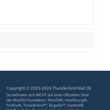
Copyright © 2003-2026 Thunderbird Mail DE
Sie befinden sich NICHT auf einer offiziellen Seite
der Mozilla Foundation. Mozilla®, mozilla.org®,
Firefox®, Thunderbird™, Bugzilla™, Sunbird®,