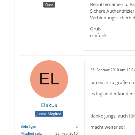
Benutzernamen u. Pas
Gast
Sichere Authentifizie
Verbindungssicherhei
Gruß
cityfunk
26. Februar 2010 um 12:0
bin euch zu großem d
es lag an der kundenn
Elakus
Junior-Mitglied
danke jungs, auch für
macht weiter so!
Beiträge
2
Mitglied seit
26. Feb. 2010