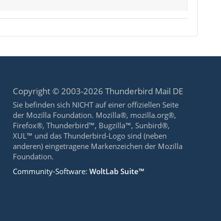
Copyright © 2003-2026 Thunderbird Mail DE
Sie befinden sich NICHT auf einer offiziellen Seite
der Mozilla Foundation. Mozilla®, mozilla.org®,
Firefox®, Thunderbird™, Bugzilla™, Sunbird®,
XUL™ und das Thunderbird-Logo sind (neben
anderen) eingetragene Markenzeichen der Mozilla
Foundation.
Community-Software:
WoltLab Suite™