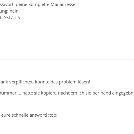
swort: deine komplette Mailadresse
rung: nein
t: SSL/TLS
4
ank verpflichtet, konnte das problem lösen!
ummer ... hatte sie kopiert. nachdem ich sie per hand eingegebn h
 eure schnelle antwort! :top: