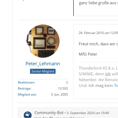
ganz liebe grüße aus
26. Februar 2010 um 12:0
Freut mich, dass wir
MfG Peter
Peter_Lehmann
Thunderbird 45.8.x, 
Senior-Mitglied
S/MIME, denn
ich
wil
Nebenbei: die Benut
Reaktionen
2
Und:
Ich mag kein
T
Beiträge
13.502
Mitglied seit
5. Jun. 2005
Community-Bot
3. September 2024 um 19:40