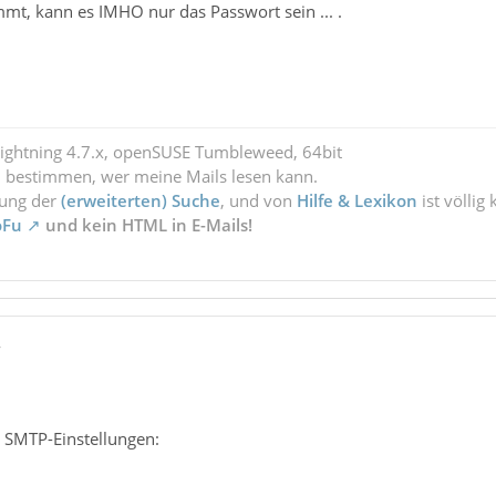
mmt, kann es IMHO nur das Passwort sein ... .
Lightning 4.7.x, openSUSE Tumbleweed, 64bit
l bestimmen, wer meine Mails lesen kann.
zung der
(erweiterten) Suche
, und von
Hilfe & Lexikon
ist völlig
oFu
und kein HTML in E-Mails!
7
 SMTP-Einstellungen: