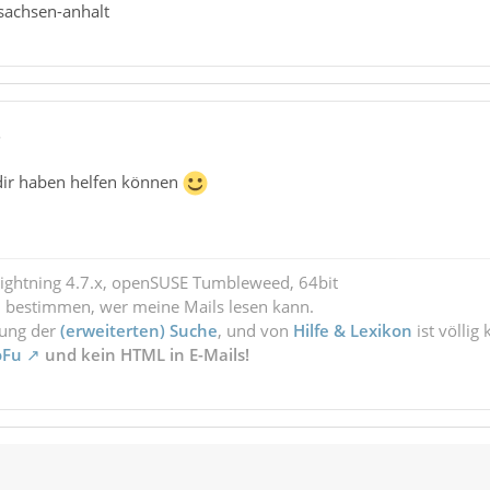
 sachsen-anhalt
5
 dir haben helfen können
Lightning 4.7.x, openSUSE Tumbleweed, 64bit
l bestimmen, wer meine Mails lesen kann.
zung der
(erweiterten) Suche
, und von
Hilfe & Lexikon
ist völlig
oFu
und kein HTML in E-Mails!