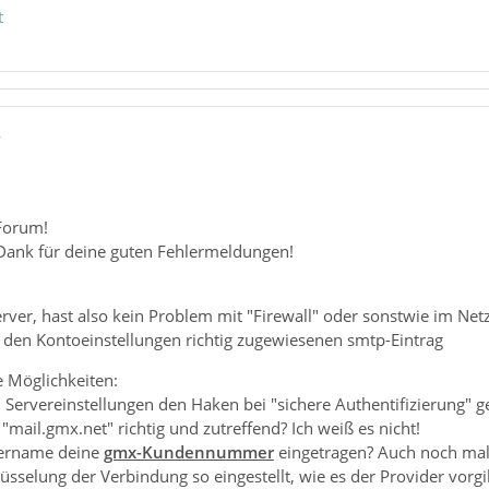
t
7
Forum!
 Dank für deine guten Fehlermeldungen!
erver, hast also kein Problem mit "Firewall" oder sonstwie im Ne
n den Kontoeinstellungen richtig zugewiesenen smtp-Eintrag
e Möglichkeiten:
en Servereinstellungen den Haken bei "sichere Authentifizierung" g
"mail.gmx.net" richtig und zutreffend? Ich weiß es nicht!
zername deine
gmx-Kundennummer
eingetragen? Auch noch mal
lüsselung der Verbindung so eingestellt, wie es der Provider vorgi