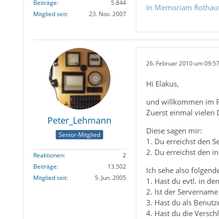
Beiträge
5.844
In Memoriam Rothau
Mitglied seit
23. Nov. 2007
26. Februar 2010 um 09:5
Hi Elakus,
und willkommen im 
Zuerst einmal vielen
Peter_Lehmann
Diese sagen mir:
Senior-Mitglied
1. Du erreichst den S
2. Du erreichst den i
Reaktionen
2
Beiträge
13.502
Ich sehe also folgend
Mitglied seit
5. Jun. 2005
1. Hast du evtl. in d
2. Ist der Servername 
3. Hast du als Benut
4. Hast du die Versch