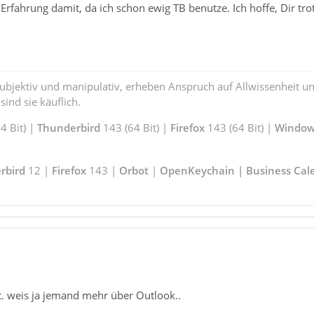
 Erfahrung damit, da ich schon ewig TB benutze. Ich hoffe, Dir t
subjektiv und manipulativ, erheben Anspruch auf Allwissenheit 
ind sie käuflich.
 Bit) |
Thunderbird
143 (64 Bit) |
Firefox
143 (64 Bit) |
Window
rbird
12 |
Firefox
143 |
Orbot
|
OpenKeychain | Business Cal
t. weis ja jemand mehr über Outlook..