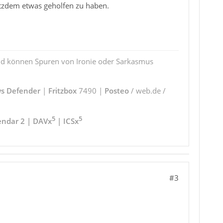
rotzdem etwas geholfen zu haben.
und können Spuren von Ironie oder Sarkasmus
s Defender
|
Fritzbox
7490 |
Posteo
/ web.de /
5
5
endar 2 | DAVx
| ICSx
#3