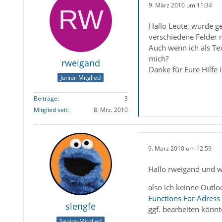
9. März 2010 um 11:34
Hallo Leute, würde ge
verschiedene Felder n
Auch wenn ich als Tex
mich?
rweigand
Danke für Eure Hilfe 
Junior-Mitglied
Beiträge
3
Mitglied seit
8. Mrz. 2010
9. März 2010 um 12:59
Hallo rweigand und 
also ich keinne Outloo
Functions For Adress
slengfe
ggf. bearbeiten könnt
Senior-Mitglied