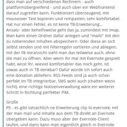
dass man auf verschiedenen Rechnern - auch
plattformübergreifend - und auch über ein Webfrontend
darauf zugreifen kann. Funktioniert überzeugend, mit
mouseover Text kopieren und reinpasten, sehr komfortabel.
Hat nur einen Fehler, es ist keine TB-Erweiterung...
Ansatz- oder behelfsweise geht das ja, zumindest mit imap.
Man kann einen Ordner dafür anlegen und "mails" mit den
zu notierenden Inhalten abspeichern. Oder diese an sich
selbst senden und mit Filterregeln sortieren und ablegen;
mit der F8-Voransicht sieht man das teilweise auch, ohne
die mail zu öffnen. Aber wenn Ihr mal mit Evernote gespielt
habt, wisst Ihr, wieviel komfortabler das noch geht. Ist
sowas auch in TB denkbar? Dafür würde ich sofort auch
eine donation abliefern. RSS-Feeds sind ja auch schon
perfekt im TB integrierbar, SMS wohl auch (chatten weiss
nicht), eine richtige Notizenverwaltung wäre ein weiterer
Schritt in Richtung perfekter PIM.
Grüße
PS - es gibt tatsächlich ne Erweiterung clip to evernote, mit
der man mail und Inhalte aus dem TB direkt an Evernote
übergeben kann. Dazu muss aber der Evernote-Client
laufen, und dann kann man eigentlich gleich in Evernote