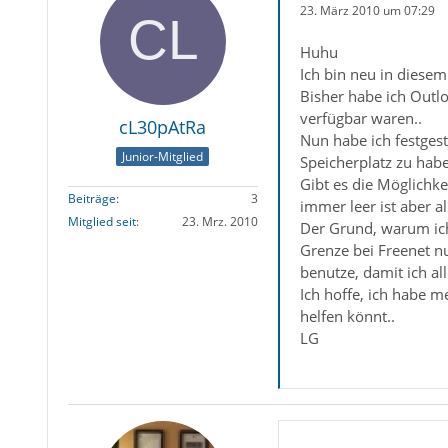
23. März 2010 um 07:29
Huhu
Ich bin neu in diesem
Bisher habe ich Outl
verfügbar waren..
cL30pAtRa
Nun habe ich festgest
Junior-Mitglied
Speicherplatz zu habe
Gibt es die Möglichk
Beiträge
3
immer leer ist aber a
Mitglied seit
23. Mrz. 2010
Der Grund, warum ich
Grenze bei Freenet nu
benutze, damit ich al
Ich hoffe, ich habe m
helfen könnt..
LG