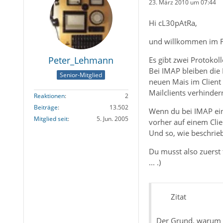
23. März 2010 um 07:44
Hi cL30pAtRa,
und willkommen im 
Peter_Lehmann
Es gibt zwei Protokol
Bei IMAP bleiben die 
Senior-Mitglied
neuen Mais im Client
Mailclients verhinder
Reaktionen
2
Beiträge
13.502
Wenn du bei IMAP eine
Mitglied seit
5. Jun. 2005
vorher auf einem Clie
Und so, wie beschriebe
Du musst also zuerst 
... .)
Zitat
Der Grund, warum i