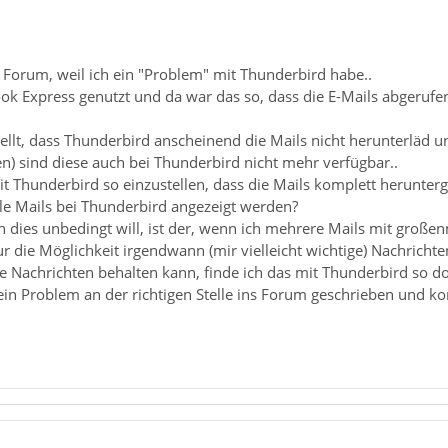
 Forum, weil ich ein "Problem" mit Thunderbird habe..
ook Express genutzt und da war das so, dass die E-Mails abgeruf
ellt, dass Thunderbird anscheinend die Mails nicht herunterläd u
n) sind diese auch bei Thunderbird nicht mehr verfügbar..
eit Thunderbird so einzustellen, dass die Mails komplett herunt
lle Mails bei Thunderbird angezeigt werden?
 dies unbedingt will, ist der, wenn ich mehrere Mails mit große
r die Möglichkeit irgendwann (mir vielleicht wichtige) Nachricht
le Nachrichten behalten kann, finde ich das mit Thunderbird so do
ein Problem an der richtigen Stelle ins Forum geschrieben und kon