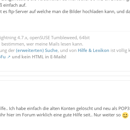
ß einfach auf.
ibt es ftp-Server auf welche man die Bilder hochladen kann, und d
Lightning 4.7.x, openSUSE Tumbleweed, 64bit
l bestimmen, wer meine Mails lesen kann.
zung der
(erweiterten) Suche
, und von
Hilfe & Lexikon
ist völlig
oFu
und kein HTML in E-Mails!
ilfe.. Ich habe einfach die alten Konten gelöscht und neu als POP3
ihr hier im Forum wirklich eine gute Hilfe seit.. Nur weiter so