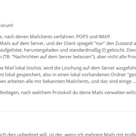
Forum!
le, nach denen Mailclients verfahren: POP3 und IMAP.
Mails auf dem Server, und der Client spiegelt "nur" den Zustand
 aufgelistet, heruntergeladen und standardmäßig (!) gelöscht. D
n (TB: "Nachrichten auf dem Server belassen"), aber nicht alle Pro
 Mail lokal löschst, wird die Löschung auf dem Server ausgeführt.
nt lokal gespeichert, also in einen lokal vorhandenen Ordner "ge
n arbeiten alle mir bekannten Mailclients, und das sind einige ...
festlegen, nach welchem Protokoll du deine Mails verwalten wills
ch dies unbedingt will, ist der, wenn ich mehrere Mails mit gro