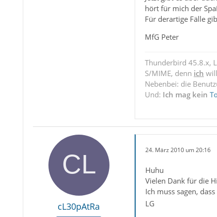
hört für mich der Spa
Für derartige Fälle g
MfG Peter
Thunderbird 45.8.x, 
S/MIME, denn
ich
wil
Nebenbei: die Benut
Und:
Ich mag kein
T
24. März 2010 um 20:16
Huhu
Vielen Dank für die H
Ich muss sagen, dass 
LG
cL30pAtRa