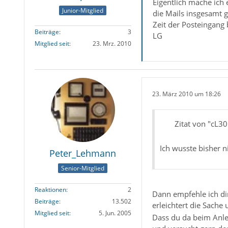
Eigentlich mache ich e
Junior-Mitglied
die Mails insgesamt g
Zeit der Posteingang b
Beiträge
3
LG
Mitglied seit
23. Mrz. 2010
23. März 2010 um 18:26
Zitat von "cL3
Ich wusste bisher n
Peter_Lehmann
Senior-Mitglied
Reaktionen
2
Dann empfehle ich di
Beiträge
13.502
erleichtert die Sach
Mitglied seit
5. Jun. 2005
Dass du da beim Anleg