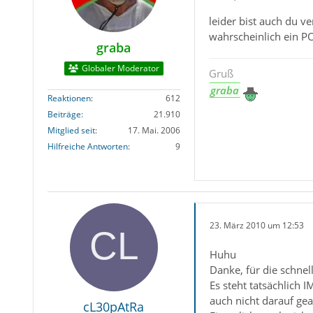
leider bist auch du v
wahrscheinlich ein P
graba
Globaler Moderator
Gruß
graba
Reaktionen
612
Beiträge
21.910
Mitglied seit
17. Mai. 2006
Hilfreiche Antworten
9
23. März 2010 um 12:53
Huhu
Danke, für die schnel
Es steht tatsächlich 
auch nicht darauf ge
cL30pAtRa