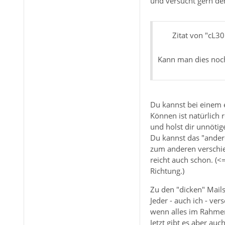
und versucht gern den
Zitat von "cL3
Kann man dies noc
Du kannst bei einem e
Können ist natürlich 
und holst dir unnötig
Du kannst das "andere
zum anderen verschie
reicht auch schon. (
Richtung.)
Zu den "dicken" Mails
Jeder - auch ich - ve
wenn alles im Rahmen
Jetzt gibt es aber au