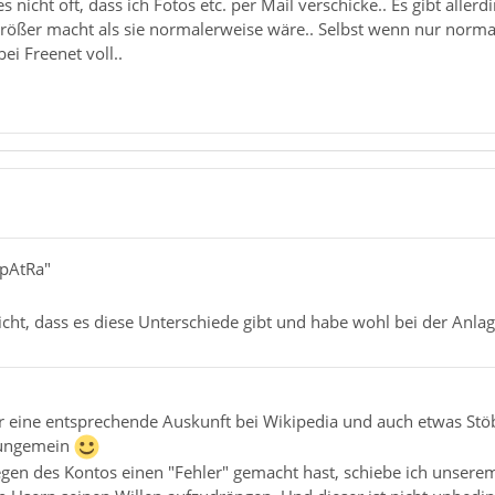
s nicht oft, dass ich Fotos etc. per Mail verschicke.. Es gibt alle
rößer macht als sie normalerweise wäre.. Selbst wenn nur normale
ei Freenet voll..
0pAtRa"
icht, dass es diese Unterschiede gibt und habe wohl bei der Anlag
r eine entsprechende Auskunft bei Wikipedia und auch etwas Stöb
e ungemein
en des Kontos einen "Fehler" gemacht hast, schiebe ich unserem 