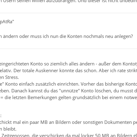
 Usern seinen Willen aufzudrängen. Und dieser ist nicht unbedingt
0pAtRa"
h ändern oder muss ich nun die Konten nochmals neu anlegen?
ingerichteten Konto so ziemlich alles ändern - außer dem Kontot
relativ. Der totale Auskenner könnte das schon. Aber ich rate str
en Stress.
" Konto einfach zusätzlich einrichten. Vorher das bisherige Kon
ben. Danach kannst du das "unnütze" Konto löschen, du musst da
<== die letzten Bemerkungen gelten grundsätzlich bei einem notw
:
rschickt mal ein paar MB an Bildern oder sonstigen Dokumenten pe
 bleibt.
ch Zeitgenossen, die verschicken da mal locker 50 MB an Bildern 