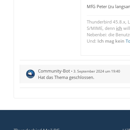
MfG Peter (zu langsam 
Thunderbird 45.8.x, 
S/MIME, denn
ich
wil
Nebenbei: die Benut
Und:
Ich mag kein
T
Community-Bot
3. September 2024 um 19:40
Hat das Thema geschlossen.