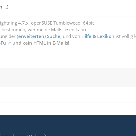
...)
Lightning 4.7.x, openSUSE Tumbleweed, 64bit
l bestimmen, wer meine Mails lesen kann.
zung der
(erweiterten) Suche
, und von
Hilfe & Lexikon
ist völlig
oFu
und kein HTML in E-Mails!