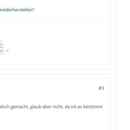
wiederherstellen?
n
!
en
#3
 falsch gemacht, glaub aber nicht, da ich es bestimmt