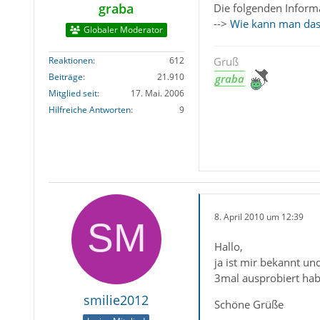
graba
Die folgenden Inform
-->
Wie kann man das 
Globaler Moderator
Reaktionen
612
Gruß
Beiträge
21.910
graba
Mitglied seit
17. Mai. 2006
Hilfreiche Antworten
9
8. April 2010 um 12:39
Hallo,
ja ist mir bekannt un
3mal ausprobiert hab
smilie2012
Schöne Grüße