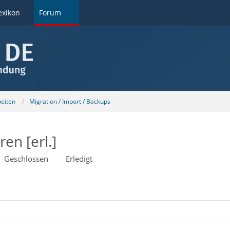
exikon
Forum
beiten
Migration / Import / Backups
en [erl.]
Geschlossen
Erledigt