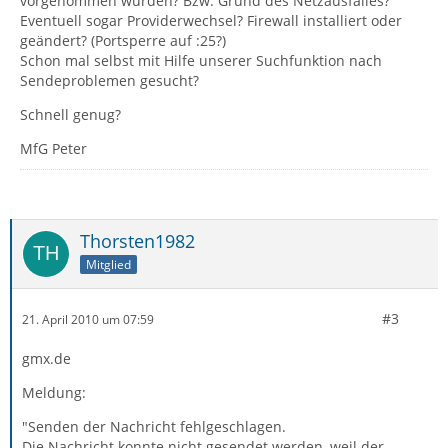
vorgenommen wurden? Bzw. Grund des Netzausfalles?
Eventuell sogar Providerwechsel? Firewall installiert oder
geändert? (Portsperre auf :25?)
Schon mal selbst mit Hilfe unserer Suchfunktion nach
Sendeproblemen gesucht?
Schnell genug?
MfG Peter
Thorsten1982
Mitglied
#3
21. April 2010 um 07:59
gmx.de
Meldung:
"Senden der Nachricht fehlgeschlagen.
Die Nachricht konnte nicht gesendet werden, weil der