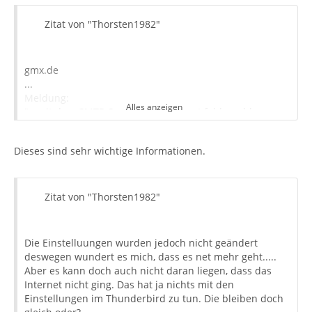
Zitat von "Thorsten1982"
gmx.de
...
Meldung:
Alles anzeigen
"...mit dem SMTP-Server mail.gmx.net fehlgeschlagen
ist. "
...
Dieses sind sehr wichtige Informationen.
Kein Providerwechsel.
Zitat von "Thorsten1982"
Die Einstelluungen wurden jedoch nicht geändert
deswegen wundert es mich, dass es net mehr geht.....
Aber es kann doch auch nicht daran liegen, dass das
Internet nicht ging. Das hat ja nichts mit den
Einstellungen im Thunderbird zu tun. Die bleiben doch