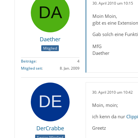
30. April 2010 um 10:15
Moin Moin,
gibt es eine Extensio
Gab solch eine Funk
Daether
MfG
Mitglied
Daether
Beiträge
4
Mitglied seit
8. Jan. 2009
30. April 2010 um 10:42
Moin, moin;
ich kenn da nur
Clipp
DerCrabbe
Greetz
Senior-Mitglied