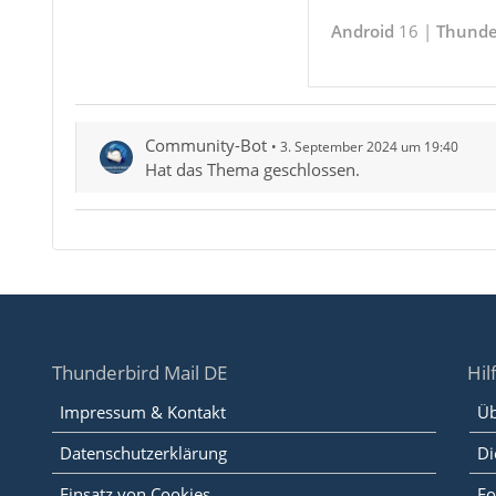
Android
16 |
Thunde
Community-Bot
3. September 2024 um 19:40
Hat das Thema geschlossen.
Thunderbird Mail DE
Hil
Impressum & Kontakt
Üb
Datenschutzerklärung
Di
Einsatz von Cookies
Fo