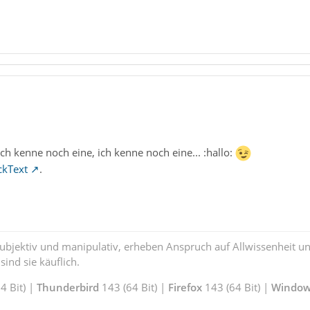
ich kenne noch eine, ich kenne noch eine... :hallo:
ckText
.
subjektiv und manipulativ, erheben Anspruch auf Allwissenheit 
ind sie käuflich.
 Bit) |
Thunderbird
143 (64 Bit) |
Firefox
143 (64 Bit) |
Window