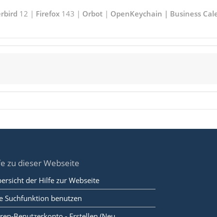
rbird
12 |
Firefox
143 |
Orbot
|
OpenKeychain | Business Cal
fe zu dieser Webseite
ersicht der Hilfe zur Webseite
e Suchfunktion benutzen
ren-Benutzerkonto - Erstellen (Neu