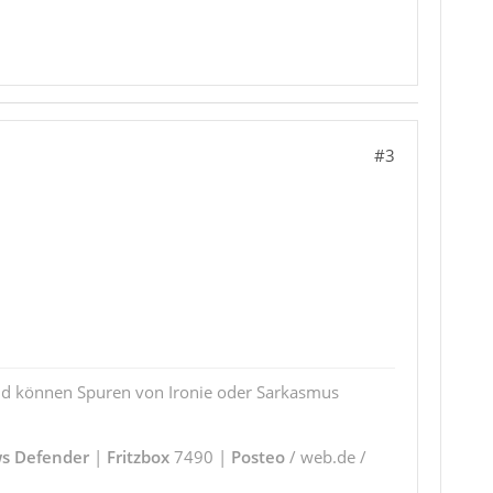
#3
und können Spuren von Ironie oder Sarkasmus
s Defender
|
Fritzbox
7490 |
Posteo
/ web.de /