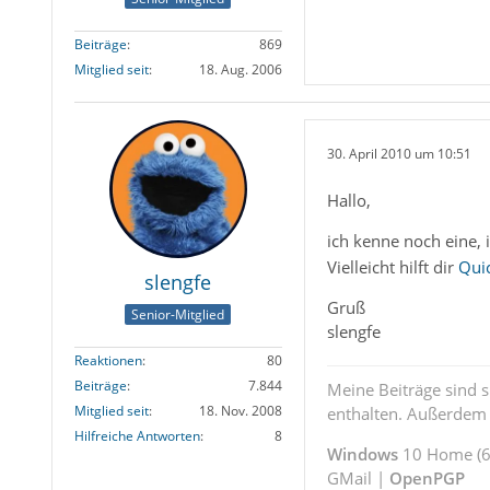
Beiträge
869
Mitglied seit
18. Aug. 2006
30. April 2010 um 10:51
Hallo,
ich kenne noch eine, 
Vielleicht hilft dir
Qui
slengfe
Gruß
Senior-Mitglied
slengfe
Reaktionen
80
Beiträge
7.844
Meine Beiträge sind 
Mitglied seit
18. Nov. 2008
enthalten. Außerdem s
Hilfreiche Antworten
8
Windows
10 Home (64
GMail |
OpenPGP