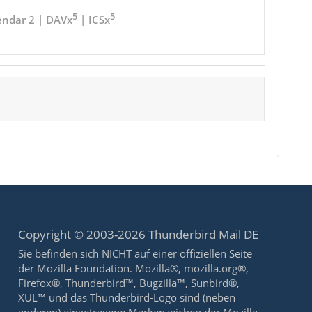
5
5
endar 2 | DAVx
| ICSx
Copyright © 2003-2026 Thunderbird Mail DE
Sie befinden sich NICHT auf einer offiziellen Seite
der Mozilla Foundation. Mozilla®, mozilla.org®,
Firefox®, Thunderbird™, Bugzilla™, Sunbird®,
XUL™ und das Thunderbird-Logo sind (neben