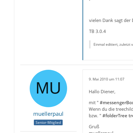
vielen Dank sagt der 
TB 3.0.4
Einmal editiert, zuletzt
9. Mai 2010 um 11:07
Hallo Diener,
mit "
#messengerBox
Wenn du die treechil
muellerpaul
bzw. "
#folderTree t
Senior-Mitglied
Gruß