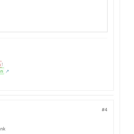
n
!
en
#4
ank