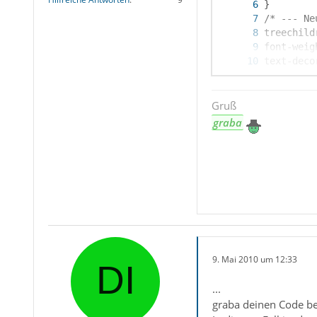
color: re
Gruß
graba
9. Mai 2010 um 12:33
...
graba deinen Code be