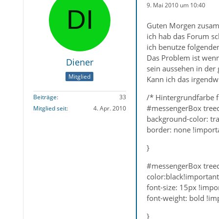
9. Mai 2010 um 10:40
Guten Morgen zusa
ich hab das Forum sc
ich benutze folgende
Das Problem ist wenn
Diener
sein aussehen in der 
Mitglied
Kann ich das irgendw
/* Hintergrundfarbe 
Beiträge
33
#messengerBox treech
Mitglied seit
4. Apr. 2010
background-color: tr
border: none !import
}
#messengerBox treechi
color:black!important
font-size: 15px !impo
font-weight: bold !im
}