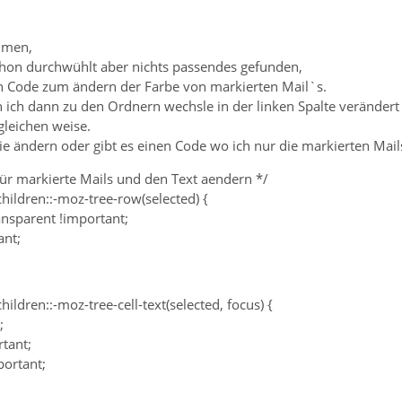
mmen,
hon durchwühlt aber nichts passendes gefunden,
n Code zum ändern der Farbe von markierten Mail`s.
 ich dann zu den Ordnern wechsle in der linken Spalte veränder
gleichen weise.
ie ändern oder gibt es einen Code wo ich nur die markierten Mai
für markierte Mails und den Text aendern */
ildren::-moz-tree-row(selected) {
ansparent !important;
ant;
ldren::-moz-tree-cell-text(selected, focus) {
;
rtant;
portant;