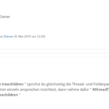
Diener
 von
Diener
(
9. Mai 2010 um 12:33
)
 treechildren
" sprichst du gleichzeitig die Thread- und Folderpa
dren einzeln ansprechen möchtest, dann nehme dafür "
#threadT
reechildren
"