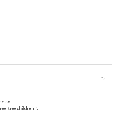
#2
ne an.
ree treechildren
",