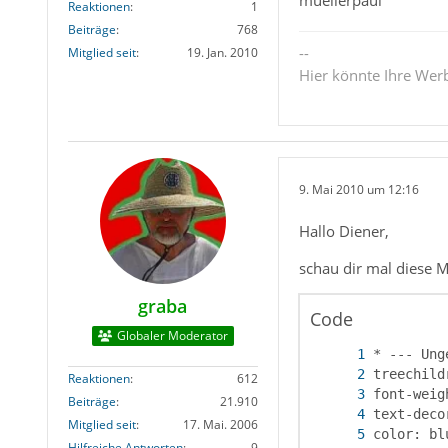
muellerpaul
Reaktionen
1
Beiträge
768
--
Mitglied seit
19. Jan. 2010
Hier könnte Ihre Wer
9. Mai 2010 um 12:16
Hallo Diener,
schau dir mal diese M
graba
Code
Globaler Moderator
Reaktionen
612
Beiträge
21.910
Mitglied seit
17. Mai. 2006
Hilfreiche Antworten
9