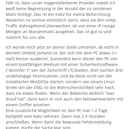
Fakt ist, dass unser magentafarbener Provider soweit ich
weiß keine Begrenzung in der Anzahl der zu sendenen
Mails festlegt. Das ist ein Indiz für meine Befürchtung.
Weiterhin ist tonline vorbildlich darin, dass sie den smtp-
Traffic dahingehend überwachen, ob von einer IP riesige
Mengen an Massenmails ausgehen. Das ist gut so und
nützlich für uns alle.
Ich würde mich jetzt an deiner Stelle umsehen, ob nicht in
deinem Umfeld jemand ist, der sich mit dem PC etwas (=>
viel!) besser auskennt. Zumindest kann dieser den PC von
einem bootfähigen Medium mit einer Sicherheitssoftware
("desinfec' t" von der Zeitschrift c't) booten. Dort suchen drei
unabhängige Virenscanner, und da diese nicht von der
installierten WinDOSe starten, sondern von einem Linux
direkt von der DVD, ist die Wahrscheinlichkeit sehr hoch,
dass sie etwas finden. Wenn der Bekannte wirklich "was
drauf hat", dann kann er sich auch den Netzwerkverkehr mit
einem Sniffer ansehen.
Eine zusätzliche Möglichkeit ist, den PC mal 1-2 Tage
komplett vom Netz nehmen. Dann mal 2-3 Stunden
anschließen. Wenn dann die bewusste Fehlermeldung
kommt, dürfte die Sache klar sein.