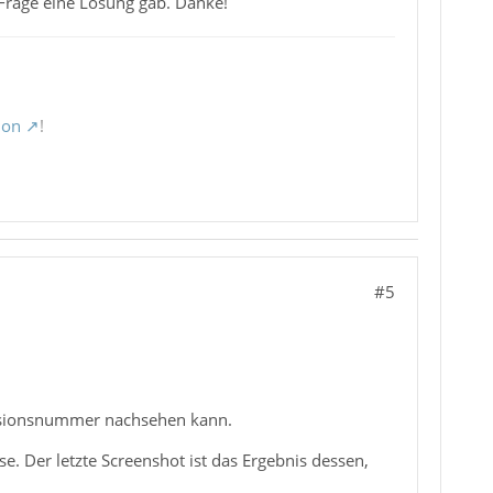
 Frage eine Lösung gab. Danke!
ion
!
#5
Versionsnummer nachsehen kann.
se. Der letzte Screenshot ist das Ergebnis dessen,