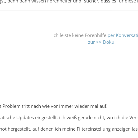
ügst, denn dann wissen Forenhelfer und -sucher, dass es für diese
ß
Ich leiste keine Forenhilfe
per Konversat
zur >> Doku
s Problem tritt nach wie vor immer wieder mal auf.
matische Updates eingestellt, ich weiß gerade nicht, wo ich die 
hot hergestellt, auf denen ich meine Filtereinstellung anzeigen las