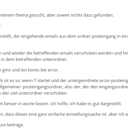
 meinem thema gesucht, aber soweit nichts dazu gefunden.
:
 erstellt, der eingehende emails aus dem ordner posteingang in e
 hin und wieder die betreffenden emails verschoben werden und h
in dem betreffenden unterordner.
i gmx und ein konto bei arcor.
ist es so: wenn T startet und der untergeordnete arcor-posteinga
allgemeine< posteingangsordner, also der, der den eingangsordner
n den ziel-unterordner verschoben.
ht besser in worte fassen. ich hoffe, ich habe es gut dargestellt.
n, dass dieses eine ganz einfache einstellungssache ist. aber ich 
ure beiträge.