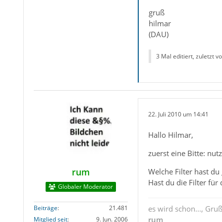
gruß
hilmar
(DAU)
3 Mal editiert, zuletzt v
22. Juli 2010 um 14:41
Hallo Hilmar,
zuerst eine Bitte: nut
rum
Welche Filter hast du
Hast du die Filter für
Globaler Moderator
Beiträge
21.481
es wird schon..., Gru
rum
Mitglied seit
9. Jun. 2006