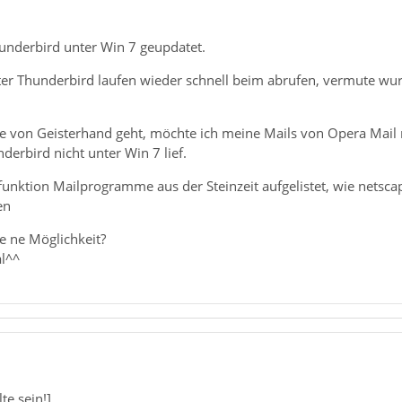
nderbird unter Win 7 geupdatet.
ter Thunderbird laufen wieder schnell beim abrufen, vermute wu
e von Geisterhand geht, möchte ich meine Mails von Opera Mail r
erbird nicht unter Win 7 lief.
funktion Mailprogramme aus der Steinzeit aufgelistet, wie netscape
en
e ne Möglichkeit?
l^^
lte sein!],