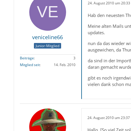
24. August 2010 um 20:33
Hab den neuesten Thu
Meine alten Mails un
updates.
veniceline66
nun da das wieder wi
Junior-Mitglied
ausgewichen, da Thund
Beiträge
3
da sind in der Import
Mitglied seit
14. Feb. 2010
daran gemacht wurd
gibt es noch irgendwi
vielen dank schon ma
24. August 2010 um 23:37
Hallo, [So viel Zeit sol