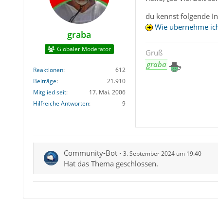
du kennst folgende I
Wie übernehme ich
graba
Globaler Moderator
Gruß
graba
Reaktionen
612
Beiträge
21.910
Mitglied seit
17. Mai. 2006
Hilfreiche Antworten
9
Community-Bot
3. September 2024 um 19:40
Hat das Thema geschlossen.