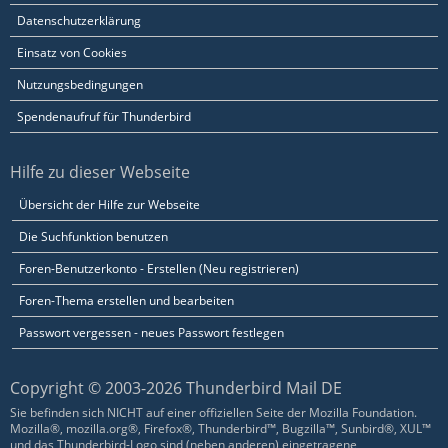
Datenschutzerklärung
Einsatz von Cookies
Nutzungsbedingungen
Spendenaufruf für Thunderbird
Hilfe zu dieser Webseite
Übersicht der Hilfe zur Webseite
Die Suchfunktion benutzen
Foren-Benutzerkonto - Erstellen (Neu registrieren)
Foren-Thema erstellen und bearbeiten
Passwort vergessen - neues Passwort festlegen
Copyright © 2003-2026 Thunderbird Mail DE
Sie befinden sich NICHT auf einer offiziellen Seite der Mozilla Foundation.
Mozilla®, mozilla.org®, Firefox®, Thunderbird™, Bugzilla™, Sunbird®, XUL™
und das Thunderbird-Logo sind (neben anderen) eingetragene