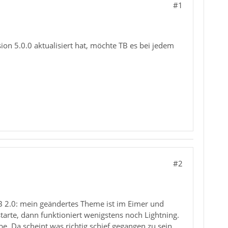
#1
ion 5.0.0 aktualisiert hat, möchte TB es bei jedem
#2
TB 2.0: mein geändertes Theme ist im Eimer und
tarte, dann funktioniert wenigstens noch Lightning.
be. Da scheint was richtig schief gegangen zu sein