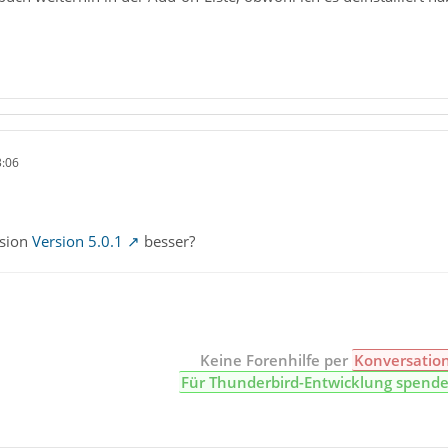
3:06
rsion
Version 5.0.1
besser?
Keine Forenhilfe per
Konversatio
Für Thunderbird-Entwicklung spend