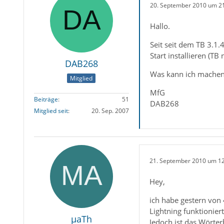
20. September 2010 um 2
Hallo.
Seit seit dem TB 3.1.
Start installieren (TB
DAB268
Was kann ich machen, 
Mitglied
MfG
Beiträge
51
DAB268
Mitglied seit
20. Sep. 2007
21. September 2010 um 1
Hey,
ich habe gestern von
Lightning funktionier
µaTh
Jedoch ist das Wörter