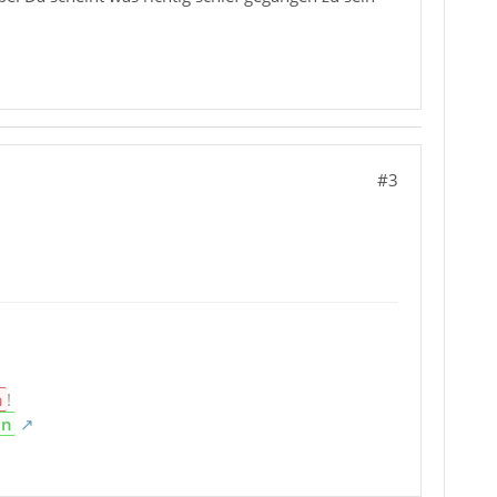
#3
n
!
en