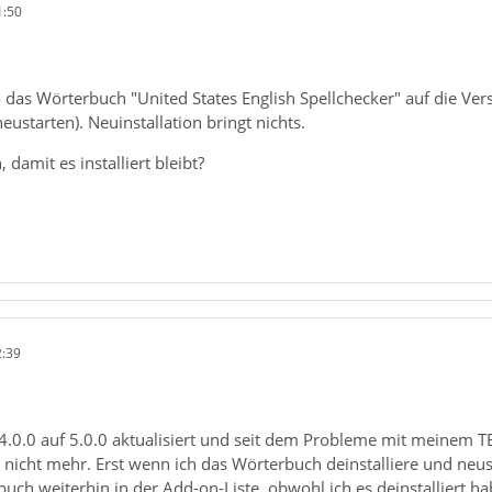
1:50
4 das Wörterbuch "United States English Spellchecker" auf die Vers
 neustarten). Neuinstallation bringt nichts.
damit es installiert bleibt?
2:39
 4.0.0 auf 5.0.0 aktualisiert und seit dem Probleme mit meinem 
t nicht mehr. Erst wenn ich das Wörterbuch deinstalliere und neus
buch weiterhin in der Add-on-Liste, obwohl ich es deinstalliert ha