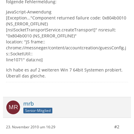
folgende Fehlermeldung:
JavaScript-Anwendung
[Exception..."Component returned failure code: 0x804b0010
(NS_ERROR_OFFLINE)
[nsISocketTransportService.createTransport]" nsresult:
"0x804b0010 (NS_ERROR_OFFLINE)"
location: "JS frame::
chrome://messneger/content/accountcreation/guessConfig.j
s::SocketUtil::
line1071" data:no]
Ich habe es auf 2 weiteren Win 7 64bit Systemen probiert.
Überall das gleiche.
mrb
Senior-Mitglied
#2
23. November 2010 um 16:29