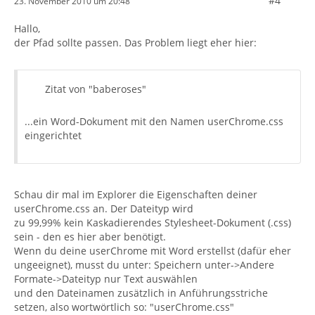
#4
23. November 2010 um 20:48
Hallo,
der Pfad sollte passen. Das Problem liegt eher hier:
Zitat von "baberoses"
...ein Word-Dokument mit den Namen userChrome.css
eingerichtet
Schau dir mal im Explorer die Eigenschaften deiner
userChrome.css an. Der Dateityp wird
zu 99,99% kein Kaskadierendes Stylesheet-Dokument (.css)
sein - den es hier aber benötigt.
Wenn du deine userChrome mit Word erstellst (dafür eher
ungeeignet), musst du unter: Speichern unter->Andere
Formate->Dateityp nur Text auswählen
und den Dateinamen zusätzlich in Anführungsstriche
setzen, also wortwörtlich so: "userChrome.css"