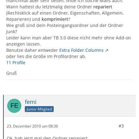
manchmal aber sehr selten, finde ich solche Mails auch.
Wann hattest du letztmalig deine Ordner
repariert
(Rechtsklick auf einen Ordner, Eigenschaften, Allgemein,
Reparieren) und
komprimiert
?
Wie groß sind dein Posteingangsordner und der Ordner
Junk?
Leider kann man aber TB 3.0 diese nicht mehr ohne Add-on
anzeigen lassen.
Benutze daher entweder
Extra Folder Columns
oder lies die Größe im Profilordner ab.
11 Profile
Gruß
femi
Junior-Mitglied
#3
23. Dezember 2010 um 08:36
Ok, hab jetzt mal den Ordner repariert.