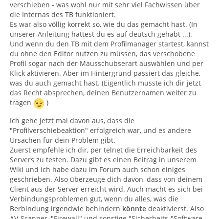
verschieben - was wohl nur mit sehr viel Fachwissen über
die Internas des TB funktioniert.
Es war also völlig korrekt so, wie du das gemacht hast. (In
unserer Anleitung hättest du es auf deutsch gehabt ...).
Und wenn du den TB mit dem Profilmanager startest, kannst
du ohne den Editor nutzen zu müssen, das verschobene
Profil sogar nach der Mausschubserart auswählen und per
Klick aktivieren. Aber im Hintergrund passiert das gleiche,
was du auch gemacht hast. (Eigentlich müsste ich dir jetzt
das Recht absprechen, deinen Benutzernamen weiter zu
tragen
)
Ich gehe jetzt mal davon aus, dass die
"Profilverschiebeaktion" erfolgreich war, und es andere
Ursachen für dein Problem gibt.
Zuerst empfehle ich dir, per telnet die Erreichbarkeit des
Servers zu testen. Dazu gibt es einen Beitrag in unserem
Wiki und ich habe dazu im Forum auch schon einiges
geschrieben. Also überzeuge dich davon, dass von deinem
Client aus der Server erreicht wird. Auch macht es sich bei
Verbindungsproblemen gut, wenn du alles, was die
Berbindung irgendwie behindern
könnte
deaktivierst. Also
AV-Scanner, "Firewall" und sonstige "Sicherheits-"Software