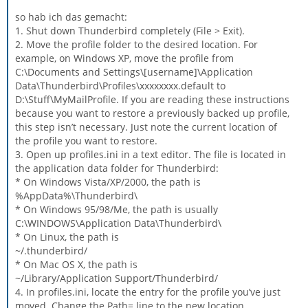
so hab ich das gemacht:
1. Shut down Thunderbird completely (File > Exit).
2. Move the profile folder to the desired location. For
example, on Windows XP, move the profile from
C:\Documents and Settings\[username]\Application
Data\Thunderbird\Profiles\xxxxxxxx.default to
D:\Stuff\MyMailProfile. If you are reading these instructions
because you want to restore a previously backed up profile,
this step isn’t necessary. Just note the current location of
the profile you want to restore.
3. Open up profiles.ini in a text editor. The file is located in
the application data folder for Thunderbird:
* On Windows Vista/XP/2000, the path is
%AppData%\Thunderbird\
* On Windows 95/98/Me, the path is usually
C:\WINDOWS\Application Data\Thunderbird\
* On Linux, the path is
~/.thunderbird/
* On Mac OS X, the path is
~/Library/Application Support/Thunderbird/
4. In profiles.ini, locate the entry for the profile you’ve just
moved. Change the Path= line to the new location.