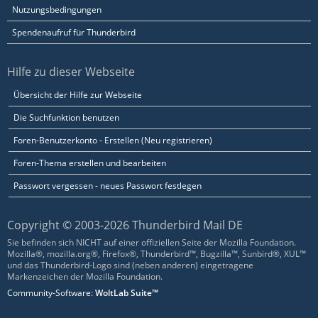
Nutzungsbedingungen
Spendenaufruf für Thunderbird
Hilfe zu dieser Webseite
Übersicht der Hilfe zur Webseite
Die Suchfunktion benutzen
Foren-Benutzerkonto - Erstellen (Neu registrieren)
Foren-Thema erstellen und bearbeiten
Passwort vergessen - neues Passwort festlegen
Copyright © 2003-2026 Thunderbird Mail DE
Sie befinden sich NICHT auf einer offiziellen Seite der Mozilla Foundation.
Mozilla®, mozilla.org®, Firefox®, Thunderbird™, Bugzilla™, Sunbird®, XUL™
und das Thunderbird-Logo sind (neben anderen) eingetragene
Markenzeichen der Mozilla Foundation.
Community-Software:
WoltLab Suite™