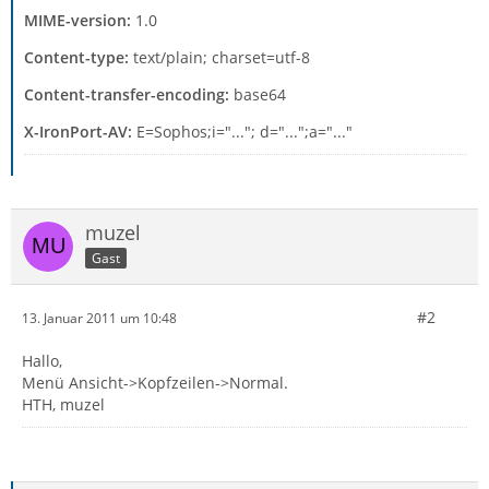
MIME-version:
1.0
Content-type:
text/plain; charset=utf-8
Content-transfer-encoding:
base64
X-IronPort-AV:
E=Sophos;i="..."; d="...";a="..."
muzel
Gast
#2
13. Januar 2011 um 10:48
Hallo,
Menü Ansicht->Kopfzeilen->Normal.
HTH, muzel