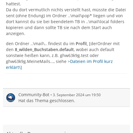
hattest.
Da du dort vermutlich nichts verstellt hast, müsste die Datei
sent (ohne Endung) im Ordner ..\mail\pop* liegen und von
dort kannst du sie bei beendetem TB in ..\mail\local folders
kopieren und dann sollte TB sie nach dem Start auch
anzeigen.
den Ordner ..\mail\.. findest du im
Profil,
[derOrdner mit
den
8_wilden_Buchstaben.default
, wobei auch default
sonstwie heißen kann, z.B. ghw63k9g.test oder
ghw63k9g.MeineMails..., siehe >
Dateien im Profil kurz
erklärt\
]
Community-Bot
3. September 2024 um 19:50
Hat das Thema geschlossen.