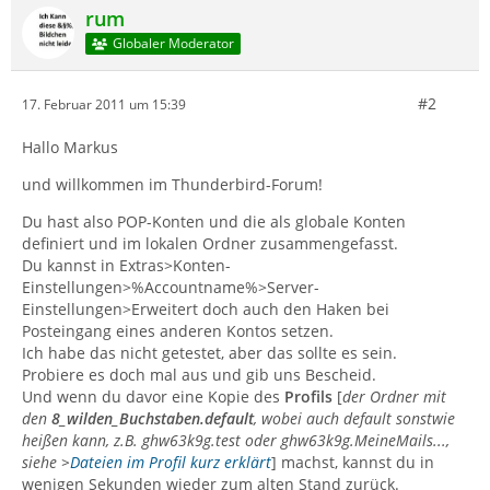
rum
Globaler Moderator
#2
17. Februar 2011 um 15:39
Hallo Markus
und willkommen im Thunderbird-Forum!
Du hast also POP-Konten und die als globale Konten
definiert und im lokalen Ordner zusammengefasst.
Du kannst in Extras>Konten-
Einstellungen>%Accountname%>Server-
Einstellungen>Erweitert doch auch den Haken bei
Posteingang eines anderen Kontos setzen.
Ich habe das nicht getestet, aber das sollte es sein.
Probiere es doch mal aus und gib uns Bescheid.
Und wenn du davor eine Kopie des
Profils
[
der Ordner mit
den
8_wilden_Buchstaben.default
, wobei auch default sonstwie
heißen kann, z.B. ghw63k9g.test oder ghw63k9g.MeineMails...,
siehe >
Dateien im Profil kurz erklärt
] machst, kannst du in
wenigen Sekunden wieder zum alten Stand zurück.