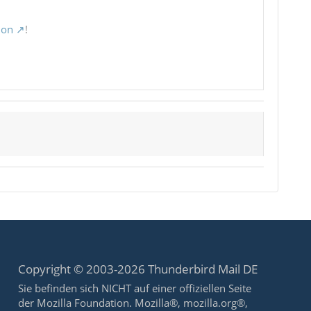
ion
!
Copyright © 2003-2026 Thunderbird Mail DE
Sie befinden sich NICHT auf einer offiziellen Seite
der Mozilla Foundation. Mozilla®, mozilla.org®,