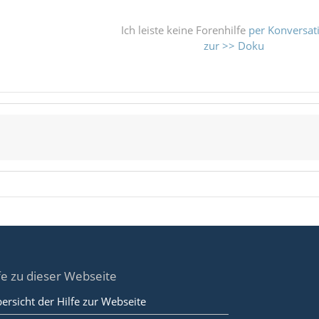
Ich leiste keine Forenhilfe
per Konversat
zur >> Doku
fe zu dieser Webseite
ersicht der Hilfe zur Webseite