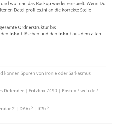
wie und wo man das Backup wieder einspielt. Wenn Du
enen Datei profiles.ini an die korrekte Stelle
e gesamte Ordnerstruktur bis
r den
Inhalt
löschen und den
Inhalt
aus dem alten
und können Spuren von Ironie oder Sarkasmus
s Defender
|
Fritzbox
7490 |
Posteo
/ web.de /
5
5
endar 2 | DAVx
| ICSx