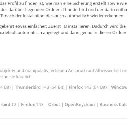
das Profil zu finden ist, wie man eine Sicherung erstellt sowie 
. des darüber liegenden Ordners Thunderbird und der darin enthalt
 TB nach der Installation dies auch automatisch wieder erkennen.
ekehrt etwas einfacher: Zuerst TB installieren. Dadurch wird di
.default automatisch angelegt und dann genau in diesen Ordne
.
subjektiv und manipulativ, erheben Anspruch auf Allwissenheit 
ind sie käuflich.
 Bit) |
Thunderbird
143 (64 Bit) |
Firefox
143 (64 Bit) |
Window
rbird
12 |
Firefox
143 |
Orbot
|
OpenKeychain | Business Cal