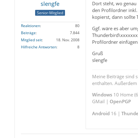
slengfe
Dort steht, wo genau 
den Profilordner inkl
Senior-Mitglied
kopierst, dann sollte
Reaktionen
80
Ggf. wäre es aber umg
Beiträge
7.844
Thunderbird\xxxxxxxx
Mitglied seit
18. Nov. 2008
Profilordner einfügen
Hilfreiche Antworten
8
Gruß
slengfe
Meine Beiträge sind 
enthalten. Außerdem s
Windows
10 Home (64
GMail |
OpenPGP
Android
16 |
Thunde