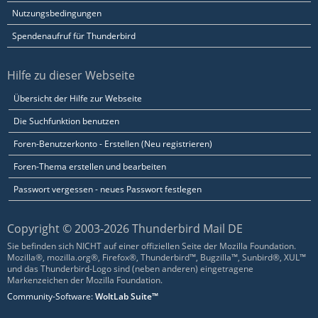
Nutzungsbedingungen
Spendenaufruf für Thunderbird
Hilfe zu dieser Webseite
Übersicht der Hilfe zur Webseite
Die Suchfunktion benutzen
Foren-Benutzerkonto - Erstellen (Neu registrieren)
Foren-Thema erstellen und bearbeiten
Passwort vergessen - neues Passwort festlegen
Copyright © 2003-2026 Thunderbird Mail DE
Sie befinden sich NICHT auf einer offiziellen Seite der Mozilla Foundation.
Mozilla®, mozilla.org®, Firefox®, Thunderbird™, Bugzilla™, Sunbird®, XUL™
und das Thunderbird-Logo sind (neben anderen) eingetragene
Markenzeichen der Mozilla Foundation.
Community-Software:
WoltLab Suite™