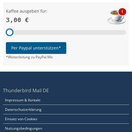
Kaffee ausgeben für:
1
3,00 €
Per Paypal unterstützen*
*Weiterleitung zu PayPal.Me
Thunderbird Mail DE
Impressum & Kontakt
Datenschutzerklärung
Einsatz von Cookies
Nutzungsbedingungen