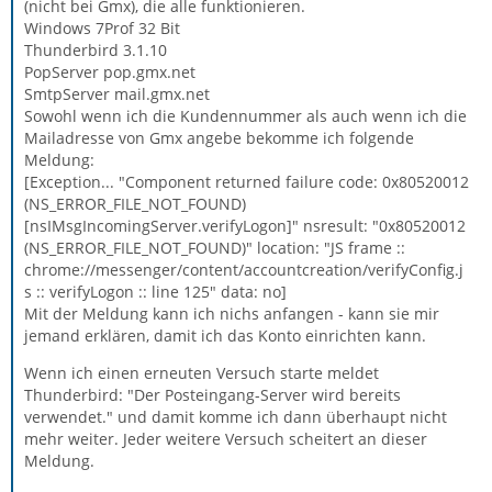
(nicht bei Gmx), die alle funktionieren.
Windows 7Prof 32 Bit
Thunderbird 3.1.10
PopServer pop.gmx.net
SmtpServer mail.gmx.net
Sowohl wenn ich die Kundennummer als auch wenn ich die
Mailadresse von Gmx angebe bekomme ich folgende
Meldung:
[Exception... "Component returned failure code: 0x80520012
(NS_ERROR_FILE_NOT_FOUND)
[nsIMsgIncomingServer.verifyLogon]" nsresult: "0x80520012
(NS_ERROR_FILE_NOT_FOUND)" location: "JS frame ::
chrome://messenger/content/accountcreation/verifyConfig.j
s :: verifyLogon :: line 125" data: no]
Mit der Meldung kann ich nichs anfangen - kann sie mir
jemand erklären, damit ich das Konto einrichten kann.
Wenn ich einen erneuten Versuch starte meldet
Thunderbird: "Der Posteingang-Server wird bereits
verwendet." und damit komme ich dann überhaupt nicht
mehr weiter. Jeder weitere Versuch scheitert an dieser
Meldung.