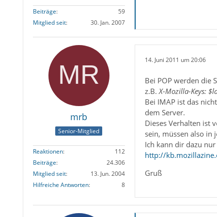
Beiträge
59
Mitglied seit
30. Jan. 2007
14. Juni 2011 um 20:06
Bei POP werden die Sc
z.B.
X-Mozilla-Keys: $l
Bei IMAP ist das nich
dem Server.
mrb
Dieses Verhalten ist 
Senior-Mitglied
sein, müssen also in
Ich kann dir dazu nur
Reaktionen
112
http://kb.mozillazine
Beiträge
24.306
Gruß
Mitglied seit
13. Jun. 2004
Hilfreiche Antworten
8